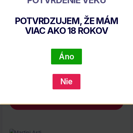
POTVRDENIE VEKU
POTVRDZUJEM, ŽE MÁM
VIAC AKO
18
ROKOV
Áno
Pavelka Paves Barrique Cuvée Biele
Nie
€
12.20
DETAIL PRODUKTU