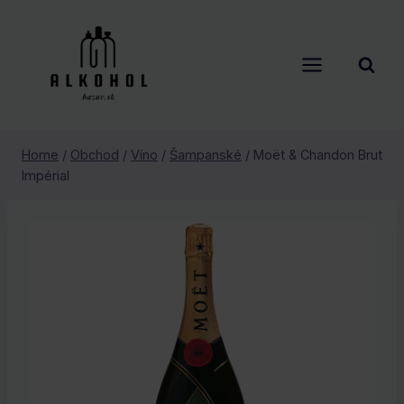
Skip
to
content
Home
/
Obchod
/
Víno
/
Šampanské
/
Moët & Chandon Brut
Impérial