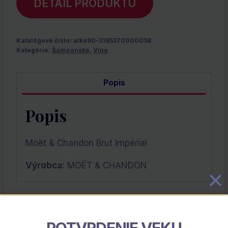
DETAIL PRODUKTU
Katalógové číslo:
alko90-3185370000038
Kategórie:
Šampanské
,
Víno
Popis
Popis
Moët & Chandon Brut Impérial
Výrobca:
MOËT & CHANDON
Súvisiace Produkty