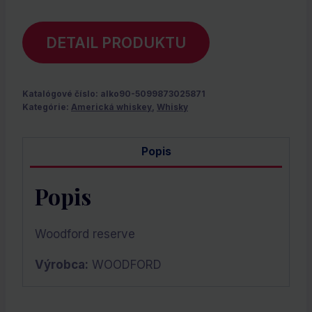
DETAIL PRODUKTU
Katalógové číslo:
alko90-5099873025871
Kategórie:
Americká whiskey
,
Whisky
Popis
Popis
Woodford reserve
Výrobca:
WOODFORD