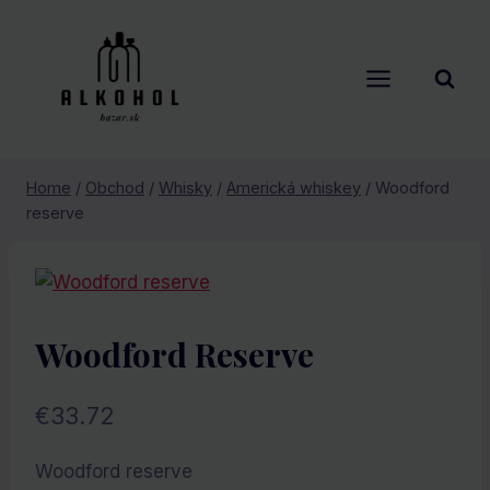
Skip
to
content
Home
/
Obchod
/
Whisky
/
Americká whiskey
/
Woodford
reserve
Woodford Reserve
€
33.72
Woodford reserve