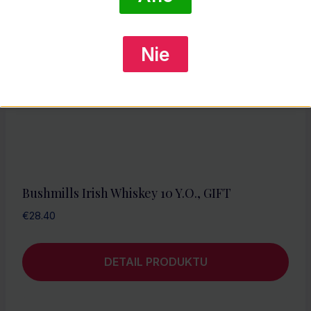
Nie
Bushmills Irish Whiskey 10 Y.O., GIFT
€
28.40
DETAIL PRODUKTU