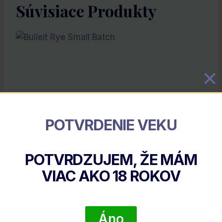
Súvisiace Produkty
POTVRDENIE VEKU
Bulleit Rye Small Batch
POTVRDZUJEM, ŽE MÁM
€
32.80
VIAC AKO
18
ROKOV
DETAIL PRODUKTU
Áno