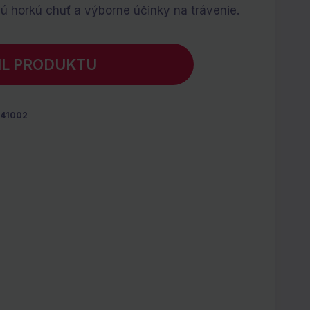
nú horkú chuť a výborne účinky na trávenie.
IL PRODUKTU
341002