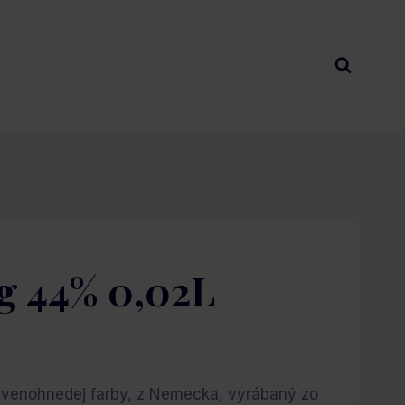
g 44% 0,02L
a
ervenohnedej farby, z Nemecka, vyrábaný zo