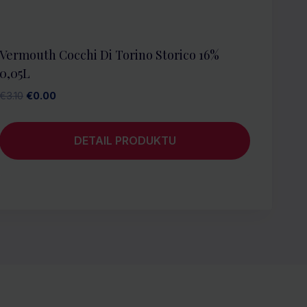
Vermouth Cocchi Di Torino Storico 16%
0,05L
Pôvodná
Aktuálna
€
3.10
€
0.00
cena
cena
bola:
je:
DETAIL PRODUKTU
€3.10.
€0.00.