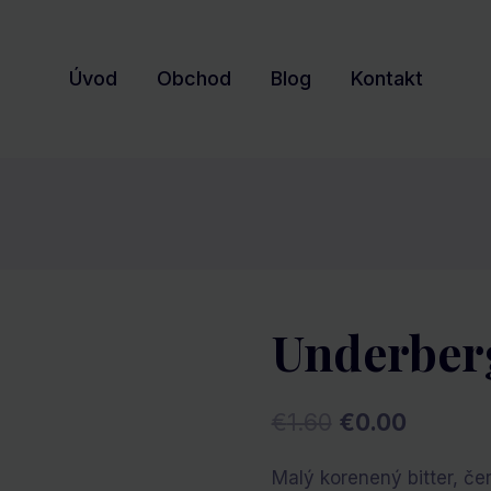
Úvod
Obchod
Blog
Kontakt
Underber
Pôvodná
Aktuáln
€
1.60
€
0.00
cena
cena
Malý korenený bitter, č