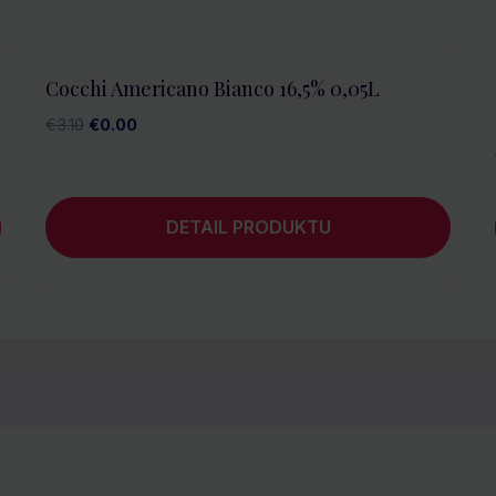
Cocchi Americano Bianco 16,5% 0,05L
Pôvodná
Aktuálna
€
3.10
€
0.00
cena
cena
bola:
je:
€3.10.
€0.00.
DETAIL PRODUKTU