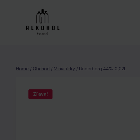
Skip
to
content
Home
/
Obchod
/
Miniatúrky
/
Underberg 44% 0,02L
Zľava!