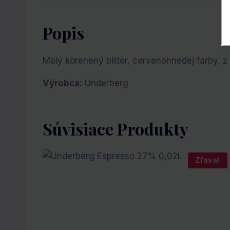
Popis
Malý korenený bitter, červenohnedej farby, z
Výrobca:
Underberg
Súvisiace Produkty
Zľava!