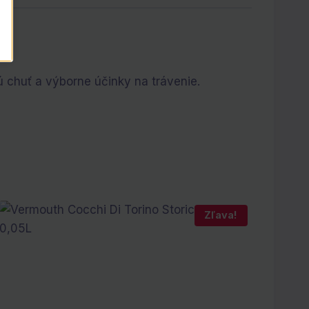
 chuť a výborne účinky na trávenie.
Zľava!