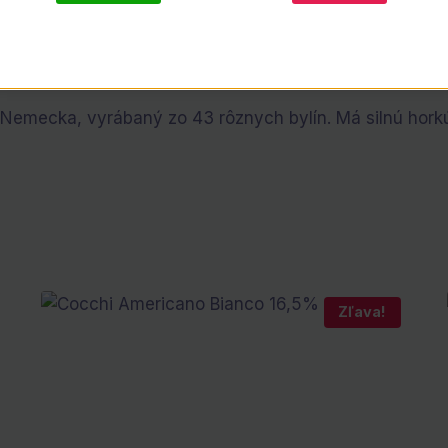
 Nemecka, vyrábaný zo 43 rôznych bylín. Má silnú horkú
Zľava!