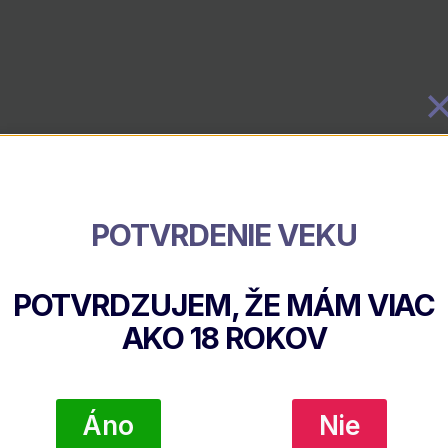
POTVRDENIE VEKU
POTVRDZUJEM, ŽE MÁM VIAC
AKO
18
ROKOV
Áno
Nie
Popis