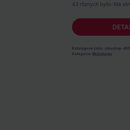
bola:
je:
43 rôznych bylín. Má sil
€1.60.
€0.00.
DETA
Katalógové číslo:
alkoshop-40
Kategória:
Miniatúrky