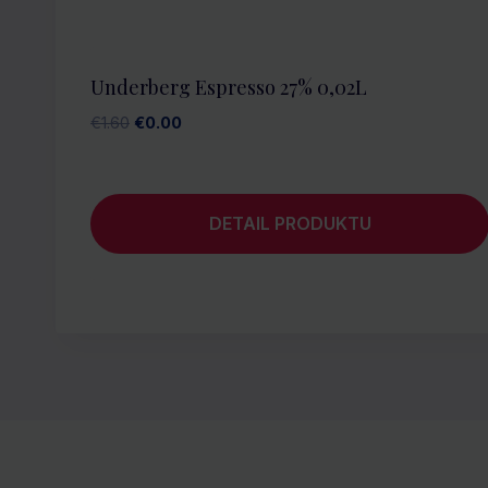
Underberg Espresso 27% 0,02L
Pôvodná
Aktuálna
€
1.60
€
0.00
cena
cena
bola:
je:
€1.60.
€0.00.
DETAIL PRODUKTU