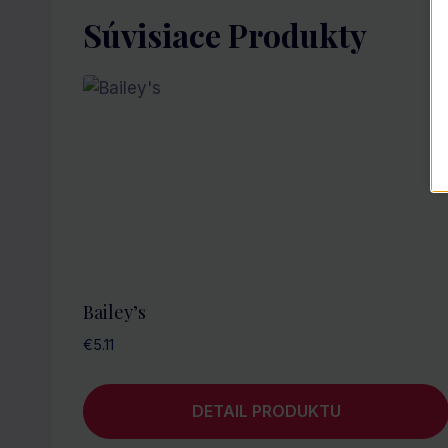
Súvisiace Produkty
Bailey’s
€
5.11
DETAIL PRODUKTU