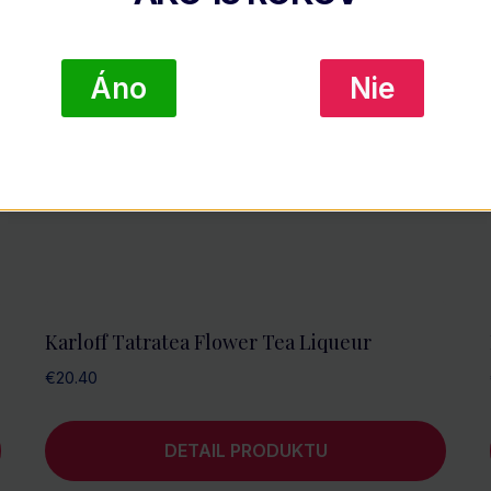
Áno
Nie
Karloff Tatratea Flower Tea Liqueur
€
20.40
DETAIL PRODUKTU