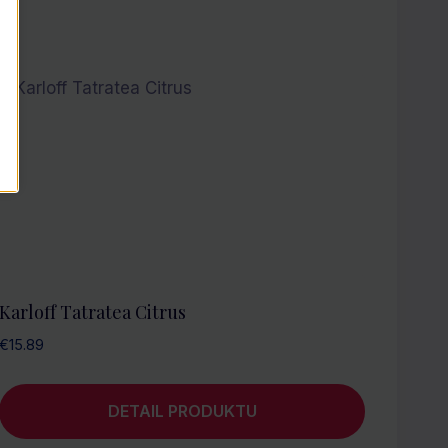
Karloff Tatratea Citrus
€
15.89
DETAIL PRODUKTU