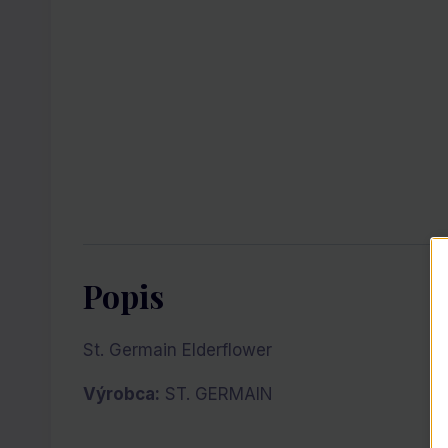
Popis
St. Germain Elderflower
Výrobca:
ST. GERMAIN