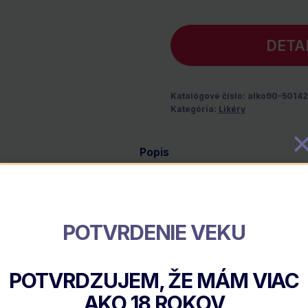
DETA
Katalógové číslo:
alko90-50142
Kategória:
Likéry
Popis
POTVRDENIE VEKU
POTVRDZUJEM, ŽE MÁM VIAC
AKO
18
ROKOV