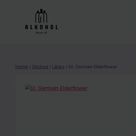
Skip
to
content
Home
/
Obchod
/
Likéry
/
St. Germain Elderflower