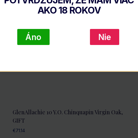
AKO
18
ROKOV
Áno
Nie
GlenAllachie 10 Y.O. Chinquapin Virgin Oak,
GIFT
€
71.14