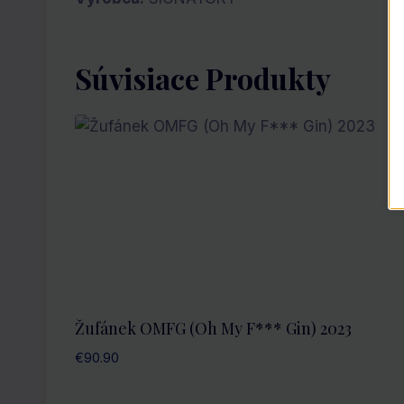
Súvisiace Produkty
Žufánek OMFG (Oh My F*** Gin) 2023
€
90.90