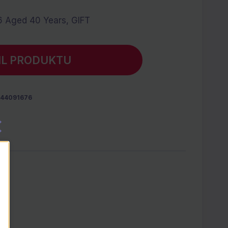
6 Aged 40 Years, GIFT
IL PRODUKTU
944091676