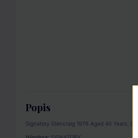
Popis
Signatory Glencraig 1976 Aged 40 Years, GI
Výrobca:
SIGNATORY