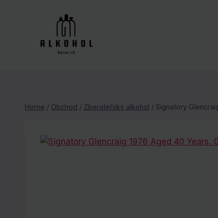
Skip
to
content
Home
/
Obchod
/
Zberateľský alkohol
/
Signatory Glencrai