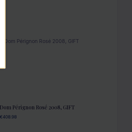
Dom Pérignon Rosé 2008, GIFT
€
408.98