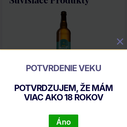
POTVRDENIE VEKU
Kojetín Chovatel
POTVRDZUJEM, ŽE MÁM
€
3.50
VIAC AKO
18
ROKOV
DETAIL PRODUKTU
Áno