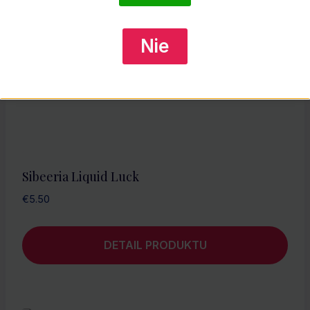
Nie
Sibeeria Liquid Luck
€
5.50
DETAIL PRODUKTU