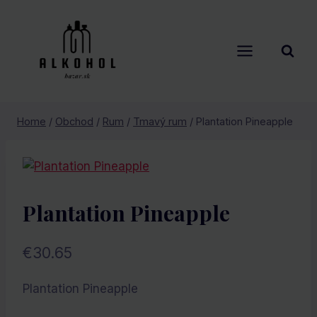
Skip
to
content
Home
/
Obchod
/
Rum
/
Tmavý rum
/
Plantation Pineapple
Plantation Pineapple
€
30.65
Plantation Pineapple