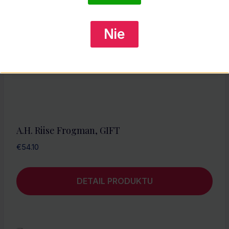
Nie
A.H. Riise Frogman, GIFT
€
54.10
DETAIL PRODUKTU