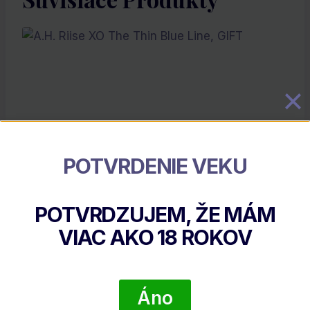
POTVRDENIE VEKU
A.H. Riise XO The Thin Blue Line, GIFT
POTVRDZUJEM, ŽE MÁM
€
51.15
VIAC AKO
18
ROKOV
DETAIL PRODUKTU
Áno