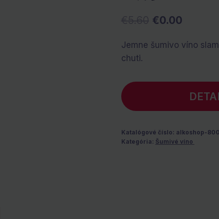
Pôvodná
Aktuál
€
5.60
€
0.00
cena
cena
Jemne šumivo víno slamo
bola:
je:
chuti.
€5.60.
€0.00.
DETA
Katalógové číslo:
alkoshop-80
Kategória:
Šumivé víno