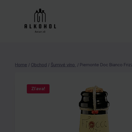
Skip
to
content
Home
/
Obchod
/
Šumivé víno
/
Piemonte Doc Bianco Frizz
Zľava!