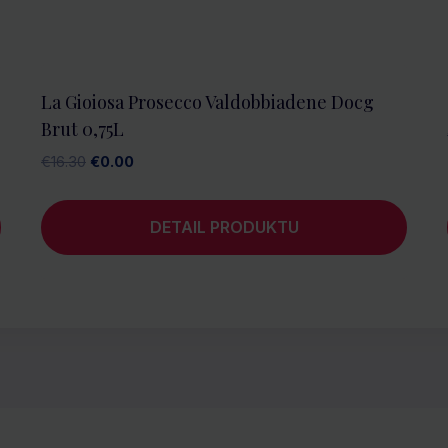
La Gioiosa Prosecco Valdobbiadene Docg
Brut 0,75L
Pôvodná
Aktuálna
€
16.30
€
0.00
cena
cena
bola:
je:
DETAIL PRODUKTU
€16.30.
€0.00.