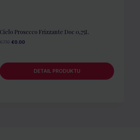
Cielo Prosecco Frizzante Doc 0,75L
Pôvodná
Aktuálna
€
7.10
€
0.00
cena
cena
bola:
je:
€7.10.
€0.00.
DETAIL PRODUKTU