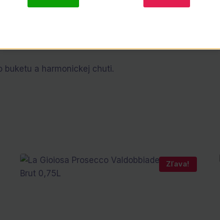
Popis
 buketu a harmonickej chuti.
Zľava!