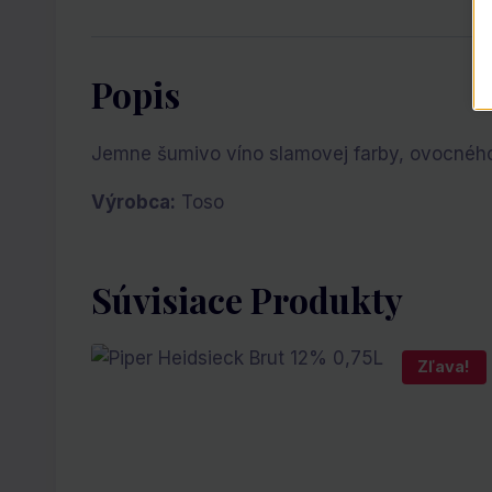
Popis
Jemne šumivo víno slamovej farby, ovocného
Výrobca:
Toso
Súvisiace Produkty
Zľava!