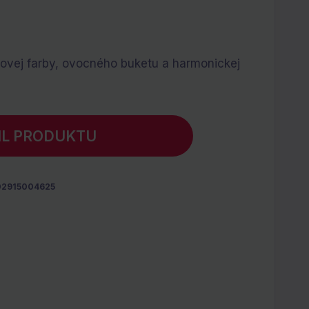
na
vej farby, ovocného buketu a harmonickej
IL PRODUKTU
02915004625