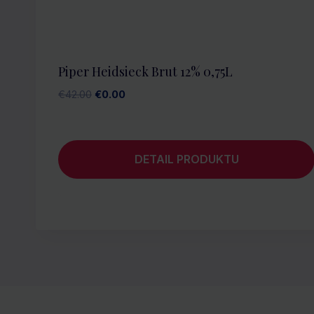
Piper Heidsieck Brut 12% 0,75L
Pôvodná
Aktuálna
€
42.00
€
0.00
cena
cena
bola:
je:
€42.00.
€0.00.
DETAIL PRODUKTU