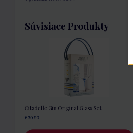
Súvisiace Produkty
Citadelle Gin Original Glass Set
€
30.90