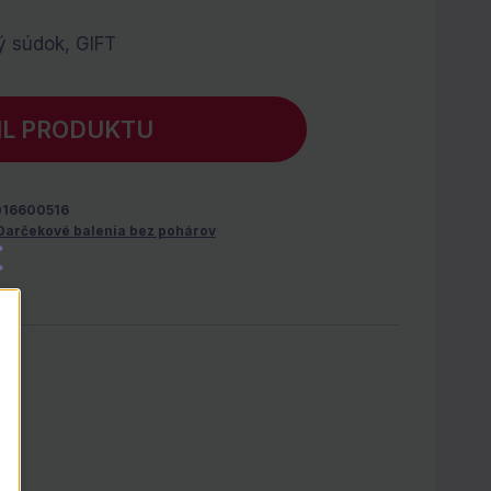
ý súdok, GIFT
IL PRODUKTU
016600516
Darčekové balenia bez pohárov