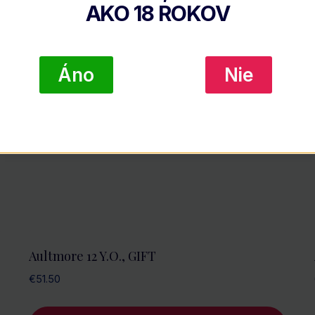
AKO
18
ROKOV
Áno
Nie
Aultmore 12 Y.O., GIFT
€
51.50