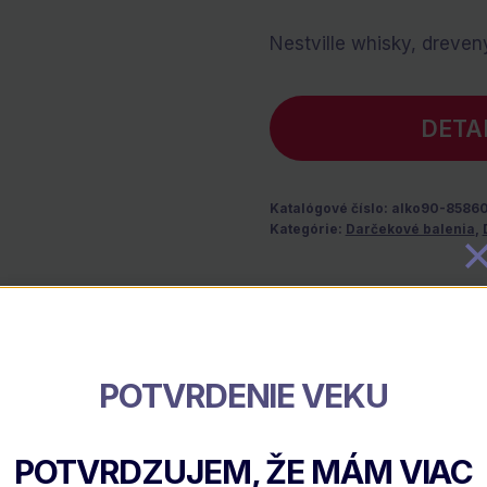
Nestville whisky, dreven
DETA
Katalógové číslo:
alko90-8586
Kategórie:
Darčekové balenia
,
Popis
POTVRDENIE VEKU
POTVRDZUJEM, ŽE MÁM VIAC