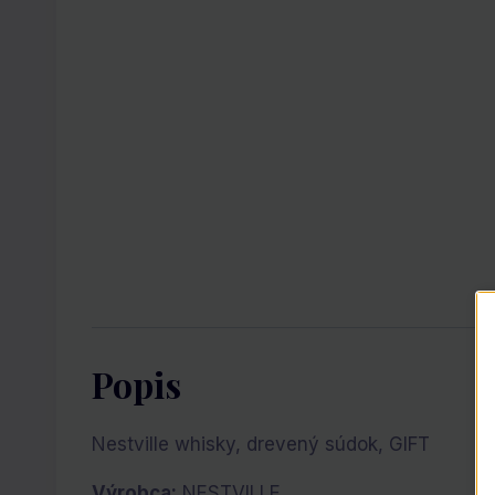
Popis
Nestville whisky, drevený súdok, GIFT
Výrobca:
NESTVILLE