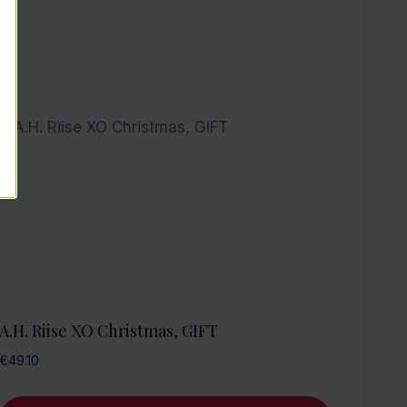
A.H. Riise XO Christmas, GIFT
€
49.10