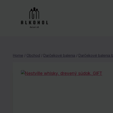
Skip
to
content
Home
/
Obchod
/
Darčekové balenia
/
Darčekové balenia 