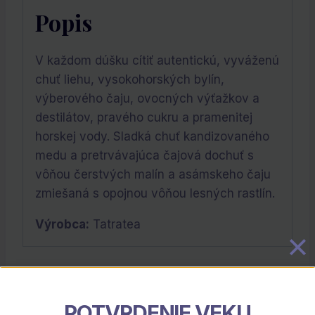
Popis
V každom dúšku cítiť autentickú, vyváženú
chuť liehu, vysokohorských bylín,
výberového čaju, ovocných výťažkov a
destilátov, pravého cukru a pramenitej
horskej vody. Sladká chuť kandizovaného
medu a pretrvávajúca čajová dochuť s
vôňou čerstvých malín a asámskeho čaju
zmiešaná s opojnou vôňou lesných rastlín.
Výrobca:
Tatratea
Súvisiace Produkty
POTVRDENIE VEKU