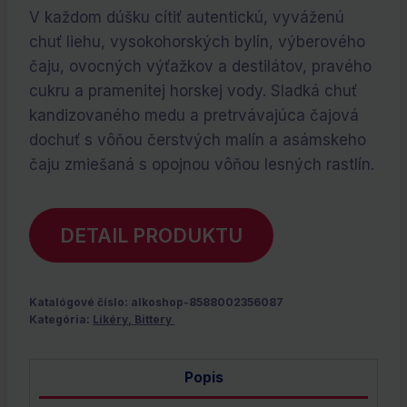
cena
cena
V každom dúšku cítiť autentickú, vyváženú
bola:
je:
chuť liehu, vysokohorských bylín, výberového
€20.70.
€0.00.
čaju, ovocných výťažkov a destilátov, pravého
cukru a pramenitej horskej vody. Sladká chuť
kandizovaného medu a pretrvávajúca čajová
dochuť s vôňou čerstvých malín a asámskeho
čaju zmiešaná s opojnou vôňou lesných rastlín.
DETAIL PRODUKTU
Katalógové číslo:
alkoshop-8588002356087
Kategória:
Likéry, Bittery
Popis