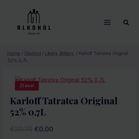
Skip
to
content
Home
/
Obchod
/
Likéry, Bittery
/
Karloff Tatratea Original
52% 0,7L
Zľava!
Karloff Tatratea Original
52% 0,7L
Pôvodná
Aktuálna
€
20.70
€
0.00