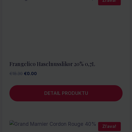
Zľava!
Frangelico Haselnusslikor 20% 0,7L
Pôvodná
Aktuálna
€
18.30
€
0.00
cena
cena
bola:
je:
DETAIL PRODUKTU
€18.30.
€0.00.
Zľava!