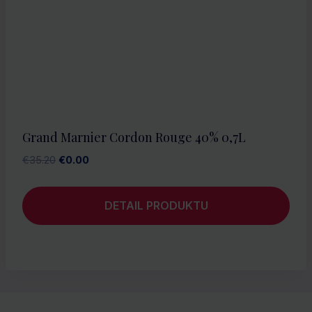
Grand Marnier Cordon Rouge 40% 0,7L
Pôvodná
Aktuálna
€
35.20
€
0.00
cena
cena
bola:
je:
DETAIL PRODUKTU
€35.20.
€0.00.