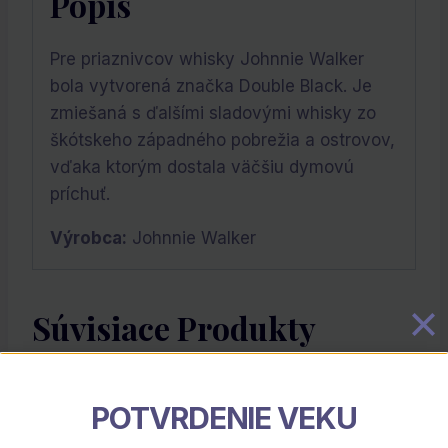
Popis
Pre priaznivcov whisky Johnnie Walker
bola vytvorená značka Double Black. Je
zmiešaná s ďalšími sladovými whisky zo
škótskeho západného pobrežia a ostrovov,
vďaka ktorým dostala väčšiu dymovú
príchuť.
Výrobca:
Johnnie Walker
Súvisiace Produkty
Zľava!
POTVRDENIE VEKU