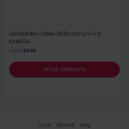
Glenkinchie Classic Malts 12Yo 43% 0,7L
Krabička
Pôvodná
Aktuálna
€
49.10
€
0.00
cena
cena
bola:
je:
DETAIL PRODUKTU
€49.10.
€0.00.
Úvod
Obchod
Blog