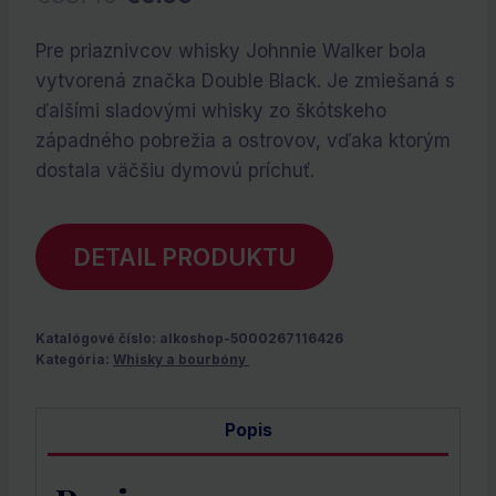
cena
cena
Pre priaznivcov whisky Johnnie Walker bola
bola:
je:
vytvorená značka Double Black. Je zmiešaná s
€38.40.
€0.00.
ďalšími sladovými whisky zo škótskeho
západného pobrežia a ostrovov, vďaka ktorým
dostala väčšiu dymovú príchuť.
DETAIL PRODUKTU
Katalógové číslo:
alkoshop-5000267116426
Kategória:
Whisky a bourbóny
Popis