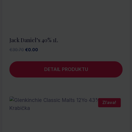
Jack Daniel’s 40% 1L
Pôvodná
Aktuálna
€
30.70
€
0.00
cena
cena
bola:
je:
DETAIL PRODUKTU
€30.70.
€0.00.
Zľava!