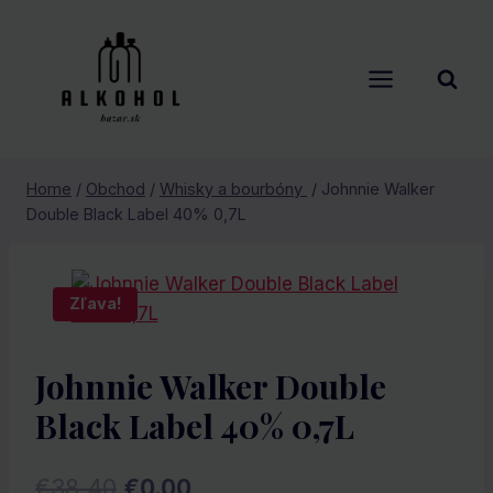
Skip
to
content
Home
/
Obchod
/
Whisky a bourbóny
/
Johnnie Walker
Double Black Label 40% 0,7L
Zľava!
Johnnie Walker Double
Black Label 40% 0,7L
Pôvodná
Aktuálna
€
38.40
€
0.00