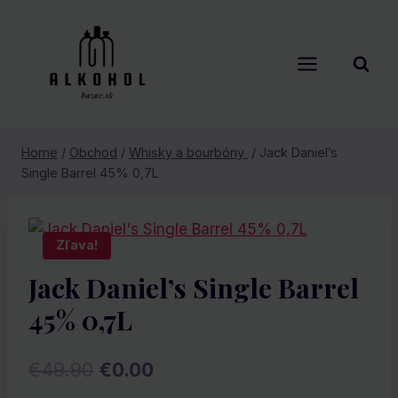
Skip
to
content
Home
/
Obchod
/
Whisky a bourbóny
/
Jack Daniel’s
Single Barrel 45% 0,7L
Zľava!
Jack Daniel’s Single Barrel
45% 0,7L
Pôvodná
Aktuálna
€
49.90
€
0.00