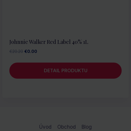
Johnnie Walker Red Label 40% 1L
Pôvodná
Aktuálna
€
20.20
€
0.00
cena
cena
bola:
je:
DETAIL PRODUKTU
€20.20.
€0.00.
Úvod
Obchod
Blog