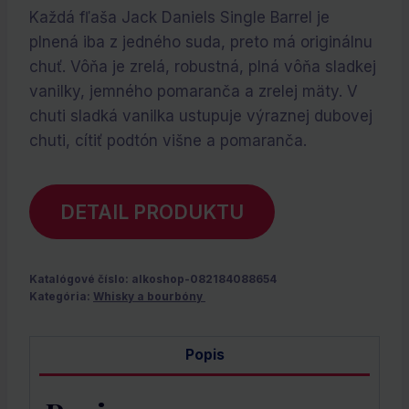
cena
cena
Každá fľaša Jack Daniels Single Barrel je
bola:
je:
plnená iba z jedného suda, preto má originálnu
€49.90.
€0.00.
chuť. Vôňa je zrelá, robustná, plná vôňa sladkej
vanilky, jemného pomaranča a zrelej mäty. V
chuti sladká vanilka ustupuje výraznej dubovej
chuti, cítiť podtón višne a pomaranča.
DETAIL PRODUKTU
Katalógové číslo:
alkoshop-082184088654
Kategória:
Whisky a bourbóny
Popis