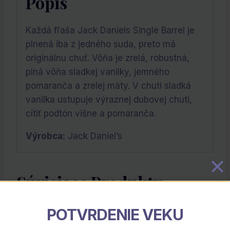
Popis
Každá fľaša Jack Daniels Single Barrel je
plnená iba z jedného suda, preto má
originálnu chuť. Vôňa je zrelá, robustná,
plná vôňa sladkej vanilky, jemného
pomaranča a zrelej mäty. V chuti sladká
vanilka ustupuje výraznej dubovej chuti,
cítiť podtón višne a pomaranča.
Výrobca:
Jack Daniel’s
Súvisiace Produkty
POTVRDENIE VEKU
Zľava!