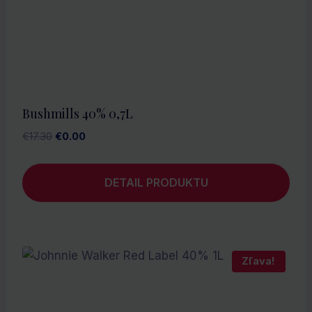
Bushmills 40% 0,7L
Pôvodná
Aktuálna
€
17.30
€
0.00
cena
cena
bola:
je:
DETAIL PRODUKTU
€17.30.
€0.00.
Zľava!