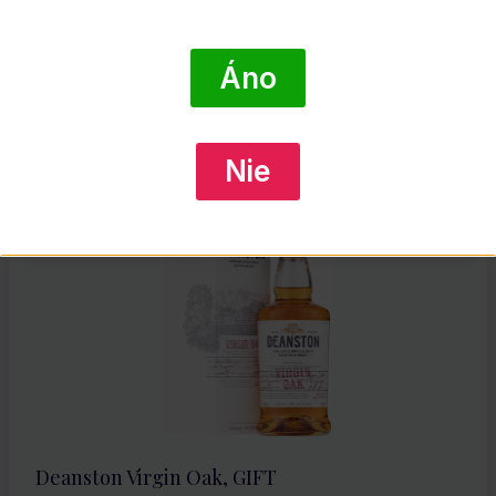
Glen Garioch 1797 Founders Reserve, GIFT
€
59.35
Áno
DETAIL PRODUKTU
Nie
Deanston Virgin Oak, GIFT