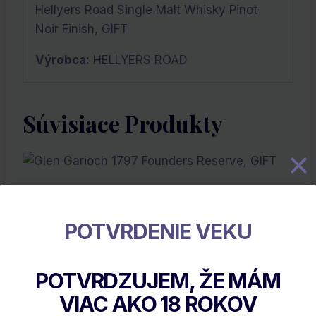
Hellyers Road Single Malt Whisky Pinot
Noir Finish, GIFT
Výrobca:
HELLYERS ROAD
Súvisiace Produkty
POTVRDENIE VEKU
POTVRDZUJEM, ŽE MÁM
VIAC AKO
18
ROKOV