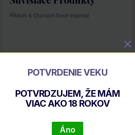
POTVRDENIE VEKU
Moët & Chandon Rosé Impérial
POTVRDZUJEM, ŽE MÁM
€
63.04
VIAC AKO
18
ROKOV
DETAIL PRODUKTU
Áno