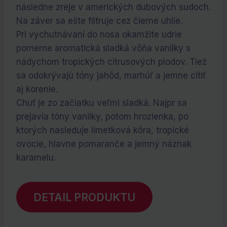
€43.10.
€0.00.
následne zreje v amerických dubových sudoch.
Na záver sa ešte filtruje cez čierne uhlie.
Pri vychutnávaní do nosa okamžite udrie
pomerne aromatická sladká vôňa vanilky s
nádychom tropických citrusových plodov. Tiež
sa odokrývajú tóny jahôd, marhúľ a jemne cítiť
aj korenie.
Chuť je zo začiatku veľmi sladká. Najpr sa
prejavia tóny vanilky, potom hrozienka, po
ktorých nasleduje limetková kôra, tropické
ovocie, hlavne pomaranče a jemný náznak
karamelu.
DETAIL PRODUKTU