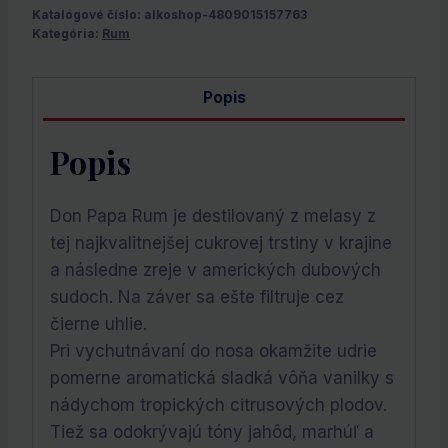
Katalógové číslo:
alkoshop-4809015157763
Kategória:
Rum
Popis
Popis
Don Papa Rum je destilovaný z melasy z
tej najkvalitnejšej cukrovej trstiny v krajine
a následne zreje v amerických dubových
sudoch. Na záver sa ešte filtruje cez
čierne uhlie.
Pri vychutnávaní do nosa okamžite udrie
pomerne aromatická sladká vôňa vanilky s
nádychom tropických citrusových plodov.
Tiež sa odokrývajú tóny jahôd, marhúľ a