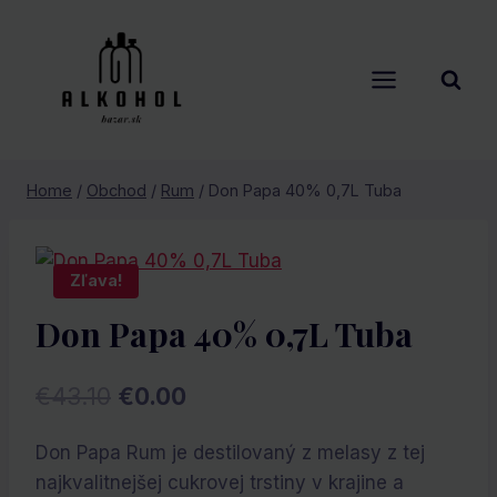
Skip
to
content
Home
/
Obchod
/
Rum
/
Don Papa 40% 0,7L Tuba
Zľava!
Don Papa 40% 0,7L Tuba
Pôvodná
Aktuálna
€
43.10
€
0.00
cena
cena
Don Papa Rum je destilovaný z melasy z tej
bola:
je:
najkvalitnejšej cukrovej trstiny v krajine a