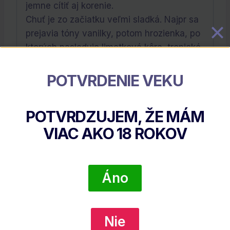
jemne cítiť aj korenie.
Chuť je zo začiatku veľmi sladká. Najpr sa
prejavia tóny vanilky, potom hrozienka, po
ktorých nasleduje limetková kôra, tropické
ovocie, hlavne pomaranče a jemný náznak
karamelu.
POTVRDENIE VEKU
Výrobca:
Don Papa
POTVRDZUJEM, ŽE MÁM
VIAC AKO
18
ROKOV
Súvisiace Produkty
Áno
Nie