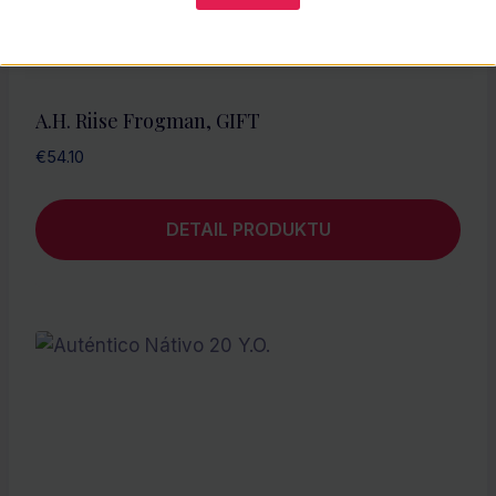
A.H. Riise Frogman, GIFT
€
54.10
DETAIL PRODUKTU