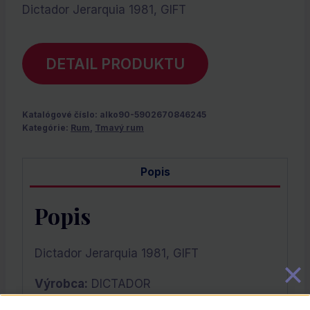
Dictador Jerarquia 1981, GIFT
DETAIL PRODUKTU
Katalógové číslo:
alko90-5902670846245
Kategórie:
Rum
,
Tmavý rum
Popis
Popis
Dictador Jerarquia 1981, GIFT
Výrobca:
DICTADOR