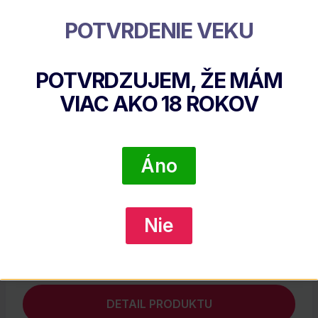
POTVRDENIE VEKU
Súvisiace Produkty
POTVRDZUJEM, ŽE MÁM
VIAC AKO
18
ROKOV
Áno
Nie
Beach House Spiced Rum
€
30.65
DETAIL PRODUKTU