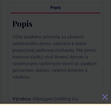
Popis
Popis
Vôňa sladkého jačmeňa so závanmi
rašelinového dymu, údenáča a dobre
prepečenej jablkovej strúhanky. Má jemnú
medovo-sladkú chuť tlmenú dymom a
rašelinovými rastlinnými tónmi so sladkým
jačmeňom, dubom, ľahkým korením a
vanilkou.
Výrobca:
Kilbeggan Distilling Co.