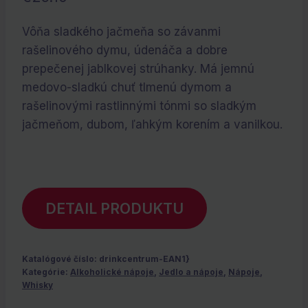
Vôňa sladkého jačmeňa so závanmi
rašelinového dymu, údenáča a dobre
prepečenej jablkovej strúhanky. Má jemnú
medovo-sladkú chuť tlmenú dymom a
rašelinovými rastlinnými tónmi so sladkým
jačmeňom, dubom, ľahkým korením a vanilkou.
DETAIL PRODUKTU
Katalógové číslo:
drinkcentrum-EAN1}
Kategórie:
Alkoholické nápoje
,
Jedlo a nápoje
,
Nápoje
,
Whisky