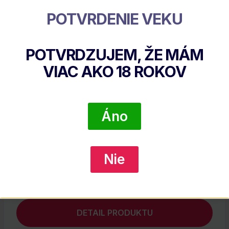
Súvisiace Produkty
POTVRDENIE VEKU
POTVRDZUJEM, ŽE MÁM
VIAC AKO
18
ROKOV
Áno
Nie
Martell VS 40% 0,7l (čistá Fľaša)
€
26.65
DETAIL PRODUKTU