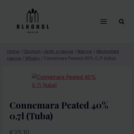
Skip
to
content
Home
/
Obchod
/
Jedlo a nápoje
/
Nápoje
/
Alkoholické
nápoje
/
Whisky
/
Connemara Peated 40% 0,7l (tuba)
Connemara Peated 40%
0,7l (tuba)
€
25.10