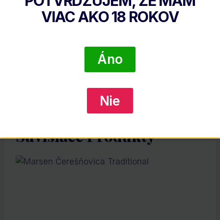
POTVRDZUJEM, ŽE MÁM
Popis
VIAC AKO
18
ROKOV
Popis
Áno
Barsol Moscatel Pisco
Výrobca:
BARSOL
Nie
Súvisiace Produkty