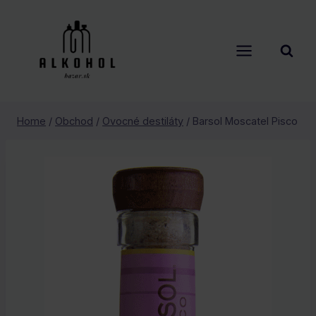
Skip
to
content
Home
/
Obchod
/
Ovocné destiláty
/
Barsol Moscatel Pisco