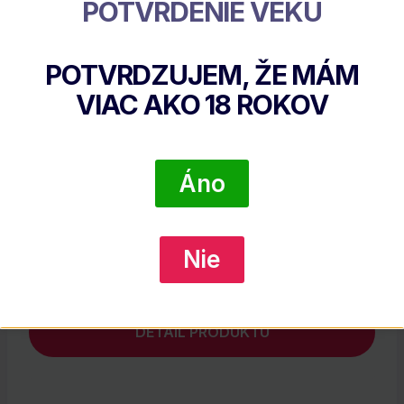
POTVRDENIE VEKU
POTVRDZUJEM, ŽE MÁM
VIAC AKO
18
ROKOV
Áno
Ardbeg Uigeadail, GIFT
Nie
€
89.07
DETAIL PRODUKTU