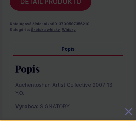
DETAIL PRODUKTU
Katalógové číslo:
alko90-3700597356210
Kategórie:
Škótska whisky
,
Whisky
Popis
Popis
Auchentoshan Artist Collective 2007 13
Y.O.
Výrobca:
SIGNATORY
Súvisiace Produkty