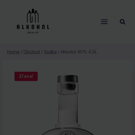
Skip
to
content
Home
/
Obchod
/
Vodka
/
Absolut 40% 4,5L
Zľava!