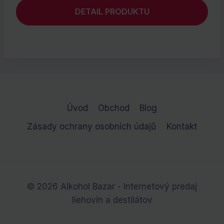
bola:
je:
DETAIL PRODUKTU
€14.80.
€0.00.
Úvod
Obchod
Blog
Zásady ochrany osobních údajů
Kontakt
© 2026 Alkohol Bazar - Internetový predaj
liehovín a destilátov