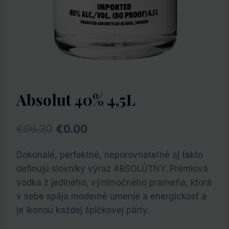
Absolut 40% 4,5L
Pôvodná
Aktuálna
€
96.30
€
0.00
cena
cena
Dokonalé, perfektné, neporovnateľné aj takto
bola:
je:
definujú slovníky výraz ABSOLÚTNY. Prémiová
€96.30.
€0.00.
vodka z jediného, výnimočného prameňa, ktorá
v sebe spája moderné umenie a energickosť a
je ikonou každej špičkovej párty.