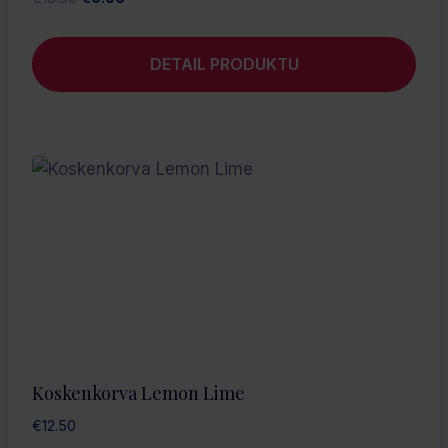
cena
cena
bola:
je:
DETAIL PRODUKTU
€13.90.
€0.00.
Koskenkorva Lemon Lime
€
12.50