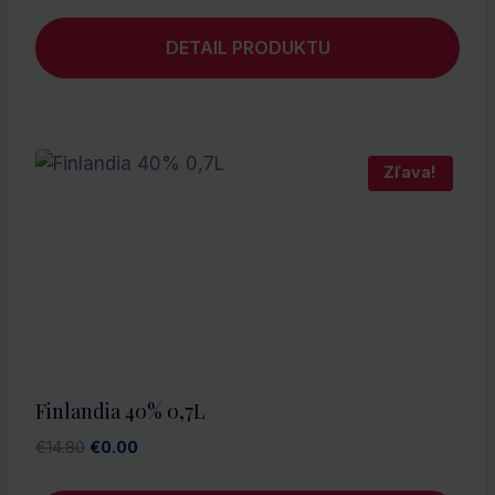
DETAIL PRODUKTU
Zľava!
Finlandia 40% 0,7L
Pôvodná
Aktuálna
€
14.80
€
0.00
cena
cena