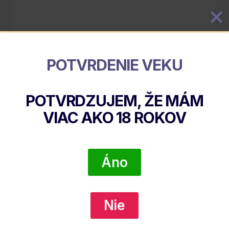
POTVRDENIE VEKU
Jack Daniel’s Single Barrel
POTVRDZUJEM, ŽE MÁM
€
47.05
VIAC AKO
18
ROKOV
DETAIL PRODUKTU
Áno
Nie