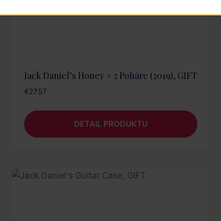
Jack Daniel’s Honey + 2 Poháre (2019), GIFT
€
27.57
DETAIL PRODUKTU