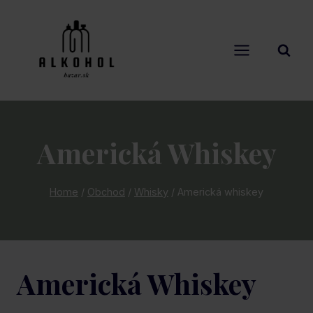
Skip
to
content
Americká Whiskey
Home
/
Obchod
/
Whisky
/
Americká whiskey
Americká Whiskey