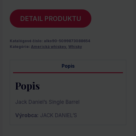
DETAIL PRODUKTU
Katalógové číslo:
alko90-5099873088654
Kategórie:
Americká whiskey
,
Whisky
Popis
Popis
Jack Daniel’s Single Barrel
Výrobca:
JACK DANIEL’S