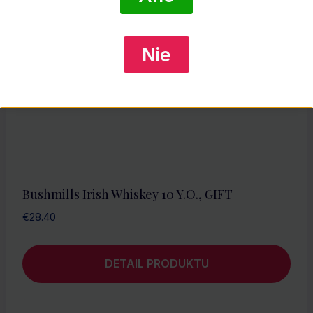
Nie
Bushmills Irish Whiskey 10 Y.O., GIFT
€
28.40
DETAIL PRODUKTU