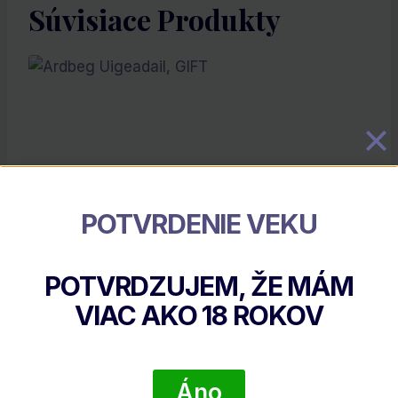
Súvisiace Produkty
POTVRDENIE VEKU
Ardbeg Uigeadail, GIFT
POTVRDZUJEM, ŽE MÁM
€
89.07
VIAC AKO
18
ROKOV
DETAIL PRODUKTU
Áno