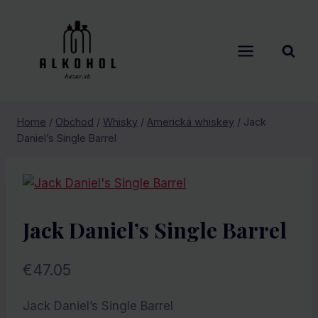
Skip
to
content
Home
/
Obchod
/
Whisky
/
Americká whiskey
/
Jack
Daniel’s Single Barrel
Jack Daniel’s Single Barrel
€
47.05
Jack Daniel’s Single Barrel