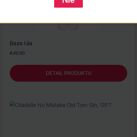
Jinzu Gin
€
40.90
DETAIL PRODUKTU