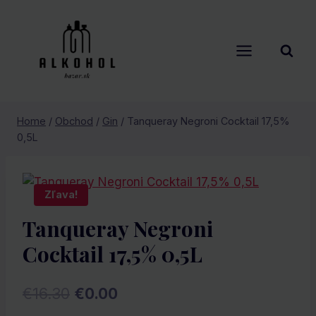
Skip
to
content
Home
/
Obchod
/
Gin
/
Tanqueray Negroni Cocktail 17,5%
0,5L
Zľava!
Tanqueray Negroni
Cocktail 17,5% 0,5L
Pôvodná
Aktuálna
€
16.30
€
0.00