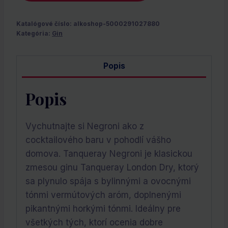
Katalógové číslo:
alkoshop-5000291027880
Kategória:
Gin
Popis
Popis
Vychutnajte si Negroni ako z
cocktailového baru v pohodlí vášho
domova. Tanqueray Negroni je klasickou
zmesou ginu Tanqueray London Dry, ktorý
sa plynulo spája s bylinnými a ovocnými
tónmi vermútových aróm, doplnenými
pikantnými horkými tónmi. Ideálny pre
všetkých tých, ktorí ocenia dobre