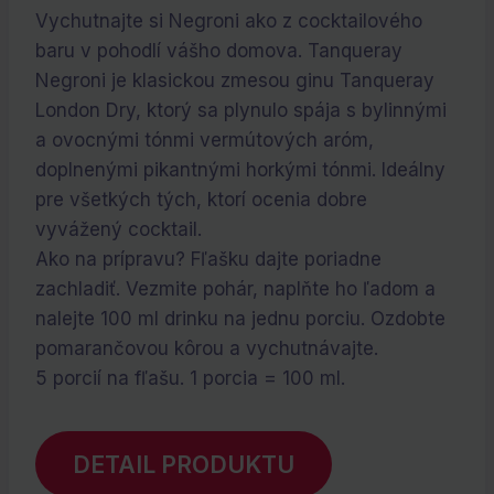
cena
cena
Vychutnajte si Negroni ako z cocktailového
bola:
je:
baru v pohodlí vášho domova. Tanqueray
€16.30.
€0.00.
Negroni je klasickou zmesou ginu Tanqueray
London Dry, ktorý sa plynulo spája s bylinnými
a ovocnými tónmi vermútových aróm,
doplnenými pikantnými horkými tónmi. Ideálny
pre všetkých tých, ktorí ocenia dobre
vyvážený cocktail.
Ako na prípravu? Fľašku dajte poriadne
zachladiť. Vezmite pohár, naplňte ho ľadom a
nalejte 100 ml drinku na jednu porciu. Ozdobte
pomarančovou kôrou a vychutnávajte.
5 porcií na fľašu. 1 porcia = 100 ml.
DETAIL PRODUKTU