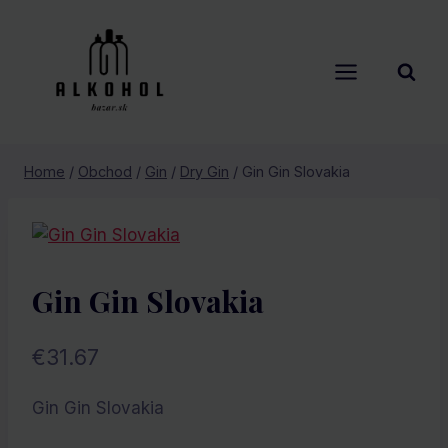
Skip
to
content
Home
/
Obchod
/
Gin
/
Dry Gin
/
Gin Gin Slovakia
Gin Gin Slovakia
€
31.67
Gin Gin Slovakia