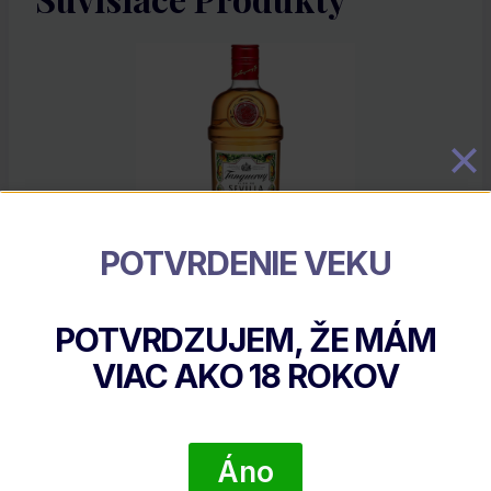
POTVRDENIE VEKU
Tanqueray Flor De Sevilla Gin
POTVRDZUJEM, ŽE MÁM
€
24.50
VIAC AKO
18
ROKOV
DETAIL PRODUKTU
Áno