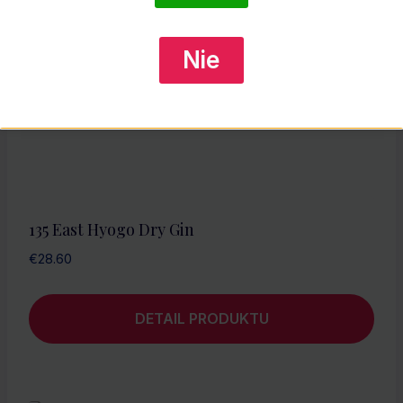
Nie
135 East Hyogo Dry Gin
€
28.60
DETAIL PRODUKTU