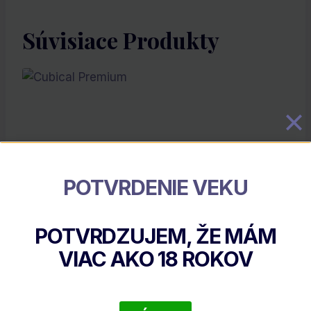
Súvisiace Produkty
POTVRDENIE VEKU
POTVRDZUJEM, ŽE MÁM
Cubical Premium
VIAC AKO
18
ROKOV
€
30.65
DETAIL PRODUKTU