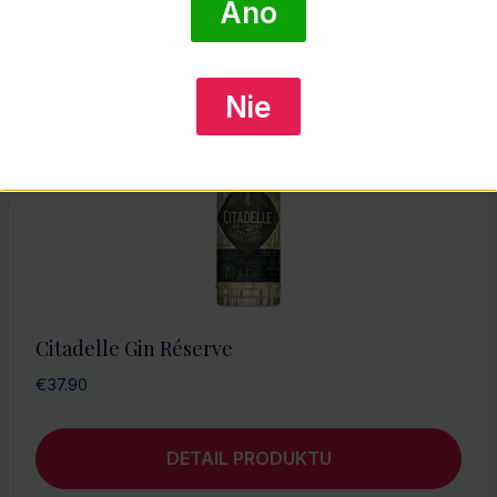
Áno
Nie
Citadelle Gin Réserve
€
37.90
DETAIL PRODUKTU