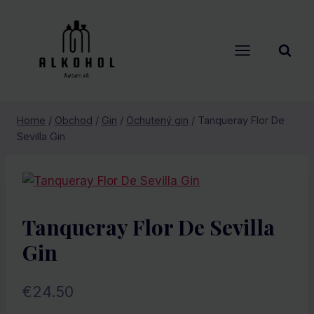
Skip
to
content
Home
/
Obchod
/
Gin
/
Ochutený gin
/
Tanqueray Flor De
Sevilla Gin
Tanqueray Flor De Sevilla
Gin
€
24.50