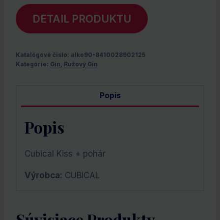
DETAIL PRODUKTU
Katalógové číslo:
alko90-8410028902125
Kategórie:
Gin
,
Ružový Gin
Popis
Popis
Cubical Kiss + pohár
Výrobca:
CUBICAL
Súvisiace Produkty