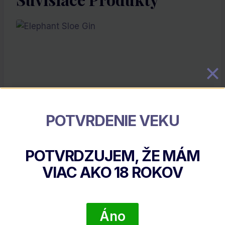
POTVRDENIE VEKU
Elephant Sloe Gin
POTVRDZUJEM, ŽE MÁM
€
37.82
VIAC AKO
18
ROKOV
DETAIL PRODUKTU
Áno