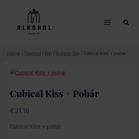
Skip
to
content
Home
/
Obchod
/
Gin
/
Ružový Gin
/
Cubical Kiss + pohár
Cubical Kiss + Pohár
€
31.16
Cubical Kiss + pohár