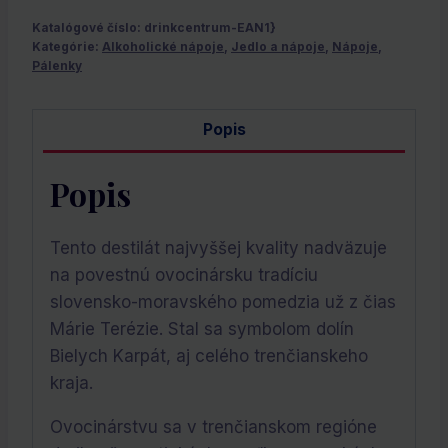
Katalógové číslo:
drinkcentrum-EAN1}
Kategórie:
Alkoholické nápoje
,
Jedlo a nápoje
,
Nápoje
,
Pálenky
Popis
Popis
Tento destilát najvyššej kvality nadväzuje
na povestnú ovocinársku tradíciu
slovensko-moravského pomedzia už z čias
Márie Terézie. Stal sa symbolom dolín
Bielych Karpát, aj celého trenčianskeho
kraja.
Ovocinárstvu sa v trenčianskom regióne