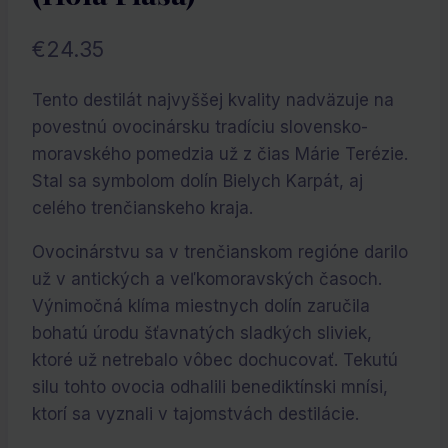
€
24.35
Tento destilát najvyššej kvality nadväzuje na
povestnú ovocinársku tradíciu slovensko-
moravského pomedzia už z čias Márie Terézie.
Stal sa symbolom dolín Bielych Karpát, aj
celého trenčianskeho kraja.
Ovocinárstvu sa v trenčianskom regióne darilo
už v antických a veľkomoravských časoch.
Výnimočná klíma miestnych dolín zaručila
bohatú úrodu šťavnatých sladkých sliviek,
ktoré už netrebalo vôbec dochucovať. Tekutú
silu tohto ovocia odhalili benediktínski mnísi,
ktorí sa vyznali v tajomstvách destilácie.