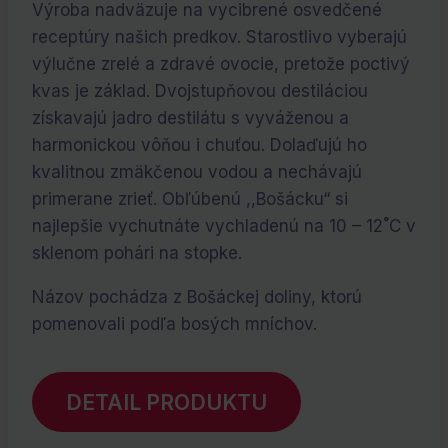
Výroba nadväzuje na vycibrené osvedčené
receptúry našich predkov. Starostlivo vyberajú
výlučne zrelé a zdravé ovocie, pretože poctivý
kvas je základ. Dvojstupňovou destiláciou
získavajú jadro destilátu s vyváženou a
harmonickou vôňou i chuťou. Dolaďujú ho
kvalitnou zmäkčenou vodou a nechávajú
primerane zrieť. Obľúbenú ,,Bošácku“ si
najlepšie vychutnáte vychladenú na 10 – 12˚C v
sklenom pohári na stopke.
Názov pochádza z Bošáckej doliny, ktorú
pomenovali podľa bosých mníchov.
DETAIL PRODUKTU