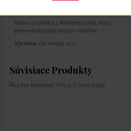
najlepšie vychutnáte vychladenú na 10 –
12˚C v sklenom pohári na stopke.
Názov pochádza z Bošáckej doliny, ktorú
pomenovali podľa bosých mníchov.
Výrobca:
Old Herold, s.r.o.
Súvisiace Produkty