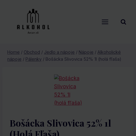
Skip
to
content
Home
/
Obchod
/
Jedlo a nápoje
/
Nápoje
/
Alkoholické
nápoje
/
Pálenky
/
Bošácka Slivovica 52% 1l (holá fľaša)
Bošácka Slivovica 52% 1l
(holá Fľaša)