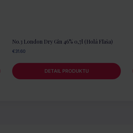
No.3 London Dry Gin 46% 0,7l (holá Fľaša)
€
31.60
DETAIL PRODUKTU