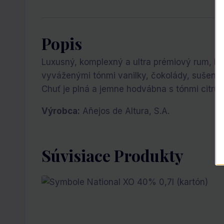
Popis
Luxusný, komplexný a ultra prémiový rum, kt
vyváženými tónmi vanilky, čokolády, sušené
Chuť je plná a jemne hodvábna s tónmi citrus
Výrobca:
Añejos de Altura, S.A.
Súvisiace Produkty