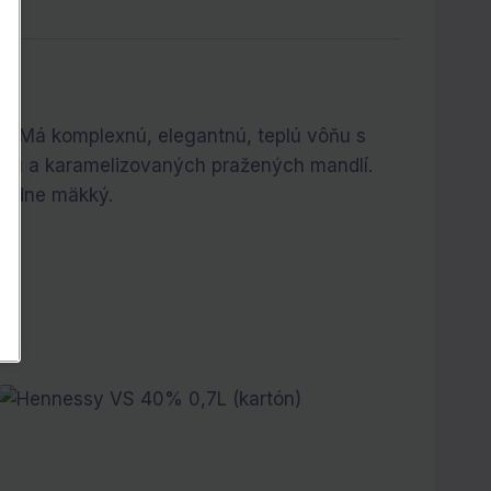
a. Má komplexnú, elegantnú, teplú vôňu s
ásu a karamelizovaných pražených mandlí.
uhodne mäkký.