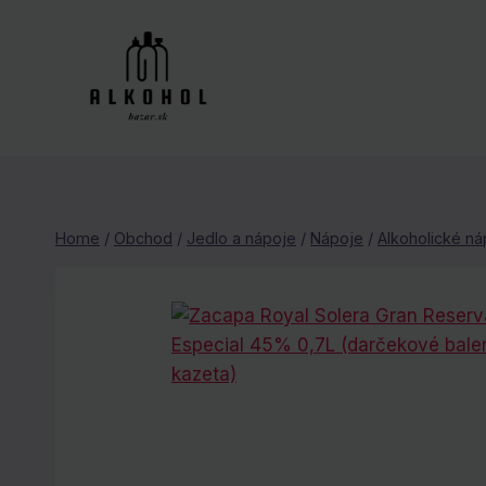
Skip
to
content
Home
/
Obchod
/
Jedlo a nápoje
/
Nápoje
/
Alkoholické ná