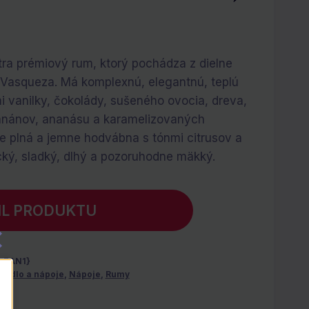
tra prémiový rum, ktorý pochádza z dielne
 Vasqueza. Má komplexnú, elegantnú, teplú
 vanilky, čokolády, sušeného ovocia, dreva,
anánov, ananásu a karamelizovaných
e plná a jemne hodvábna s tónmi citrusov a
cký, sladký, dlhý a pozoruhodne mäkký.
IL PRODUKTU
-EAN1}
Jedlo a nápoje
,
Nápoje
,
Rumy