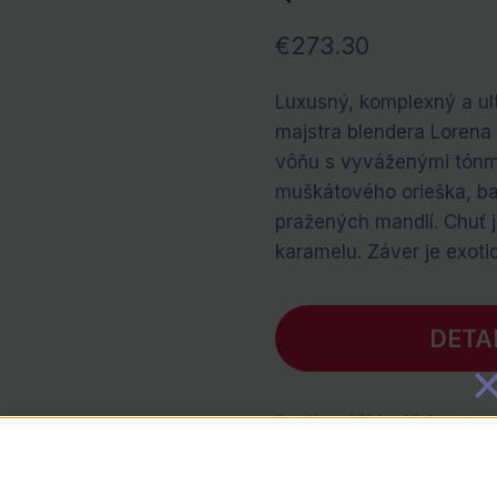
€
273.30
Luxusný, komplexný a ul
majstra blendera Lorena
vôňu s vyváženými tónmi
muškátového orieška, b
pražených mandlí. Chuť j
karamelu. Záver je exoti
DETA
Katalógové číslo:
drinkcentrum
Kategórie:
Alkoholické nápoje
,