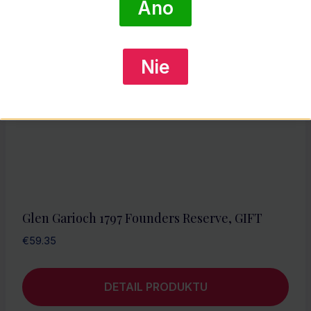
Áno
Nie
Glen Garioch 1797 Founders Reserve, GIFT
€
59.35
DETAIL PRODUKTU