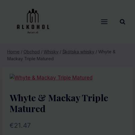
Skip
to
content
Home
/
Obchod
/
Whisky
/
Škótska whisky
/
Whyte &
Mackay Triple Matured
Whyte & Mackay Triple
Matured
€
21.47