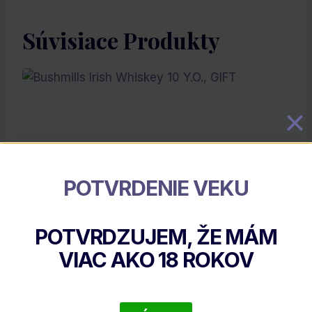
Súvisiace Produkty
POTVRDENIE VEKU
POTVRDZUJEM, ŽE MÁM
Bushmills Irish Whiskey 10 Y.O., GIFT
VIAC AKO
18
ROKOV
€
28.40
DETAIL PRODUKTU