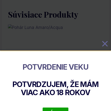
Súvisiace Produkty
POTVRDENIE VEKU
POTVRDZUJEM, ŽE MÁM
Pohár Luna Amaro/Acqua
VIAC AKO
18
ROKOV
€
2.90
DETAIL PRODUKTU