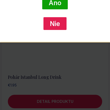
Áno
Nie
Pohár Istanbul Long Drink
€
1.95
DETAIL PRODUKTU