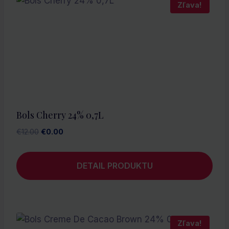
Zľava!
Bols Cherry 24% 0,7L
Pôvodná
Aktuálna
€
12.00
€
0.00
cena
cena
bola:
je:
DETAIL PRODUKTU
€12.00.
€0.00.
Zľava!