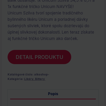
Balík obsahuje: 1x Unicum Szilva 34,5% 0,7l a
bola:
je:
1x funkčné tričko Unicum NAVYŠE!
€17.90.
€0.00.
Unicum Szilva tvorí spojenie tradičného
bylinného likéru Unicum a poriadnej dávky
sušených sliviek, ktoré spolu dozrievajú do
úplnej slivkovej dokonalosti. Len teraz získate
aj funkčné tričko Unicum ako darček.
DETAIL PRODUKTU
Katalógové číslo:
alkoshop-
Kategória:
Likéry, Bittery
Popis