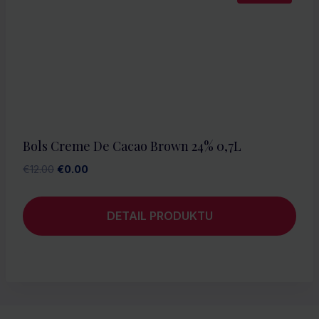
Bols Creme De Cacao Brown 24% 0,7L
Pôvodná
Aktuálna
€
12.00
€
0.00
cena
cena
bola:
je:
DETAIL PRODUKTU
€12.00.
€0.00.