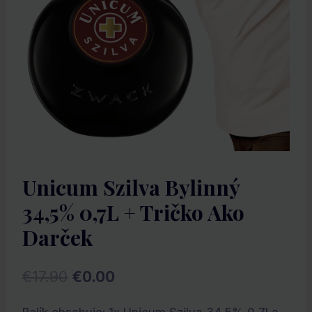
Unicum Szilva Bylinný
34,5% 0,7L + Tričko Ako
Darček
Pôvodná
Aktuálna
€
17.90
€
0.00
cena
cena