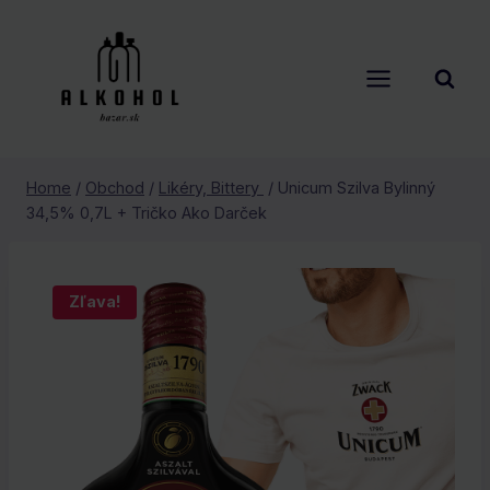
Skip
to
content
Home
/
Obchod
/
Likéry, Bittery
/
Unicum Szilva Bylinný
34,5% 0,7L + Tričko Ako Darček
Zľava!