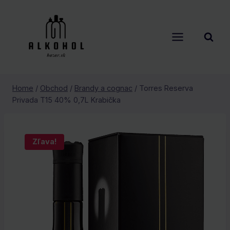
Skip
to
content
Home
/
Obchod
/
Brandy a cognac
/
Torres Reserva
Privada T15 40% 0,7L Krabička
Zľava!