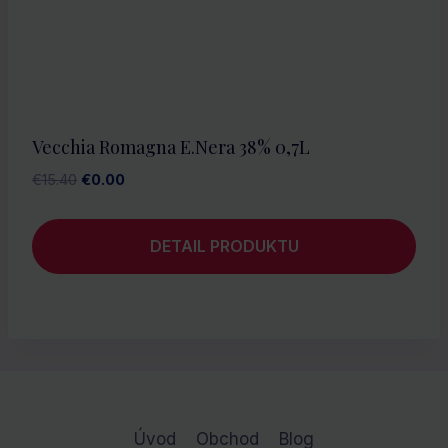
Vecchia Romagna E.nera 38% 0,7L
Pôvodná
Aktuálna
€
15.40
€
0.00
cena
cena
bola:
je:
DETAIL PRODUKTU
€15.40.
€0.00.
Úvod
Obchod
Blog