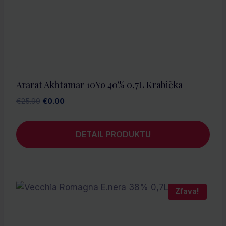
Ararat Akhtamar 10Yo 40% 0,7L Krabička
Pôvodná
Aktuálna
€
25.90
€
0.00
cena
cena
bola:
je:
DETAIL PRODUKTU
€25.90.
€0.00.
Zľava!