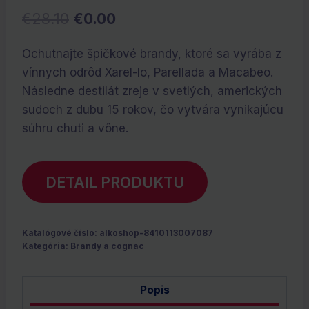
Pôvodná
Aktuálna
€
28.10
€
0.00
cena
cena
Ochutnajte špičkové brandy, ktoré sa vyrába z
bola:
je:
vínnych odrôd Xarel-lo, Parellada a Macabeo.
€28.10.
€0.00.
Následne destilát zreje v svetlých, amerických
sudoch z dubu 15 rokov, čo vytvára vynikajúcu
súhru chuti a vône.
DETAIL PRODUKTU
Katalógové číslo:
alkoshop-8410113007087
Kategória:
Brandy a cognac
Popis