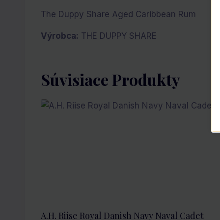
The Duppy Share Aged Caribbean Rum
Výrobca:
THE DUPPY SHARE
Súvisiace Produkty
A.H. Riise Royal Danish Navy Naval Cadet