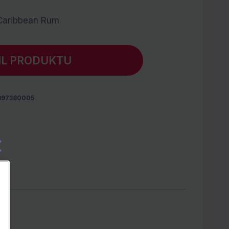
Caribbean Rum
IL PRODUKTU
397380005