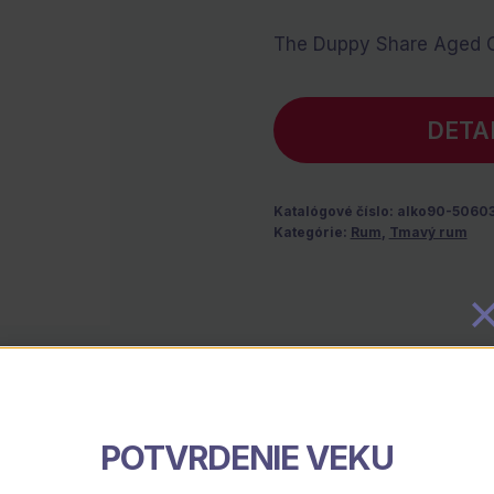
The Duppy Share Aged 
DETA
Katalógové číslo:
alko90-5060
Kategórie:
Rum
,
Tmavý rum
Popis
POTVRDENIE VEKU