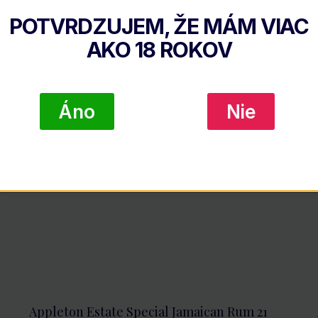
POTVRDZUJEM, ŽE MÁM VIAC
AKO
18
ROKOV
Áno
Nie
Appleton Estate Special Jamaican Rum 21