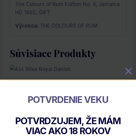
The Colours of Rum Edition No. 4, Jamaica
HD 1992, GIFT
Výrobca:
THE COLOURS OF RUM
Súvisiace Produkty
POTVRDENIE VEKU
POTVRDZUJEM, ŽE MÁM
VIAC AKO
18
ROKOV