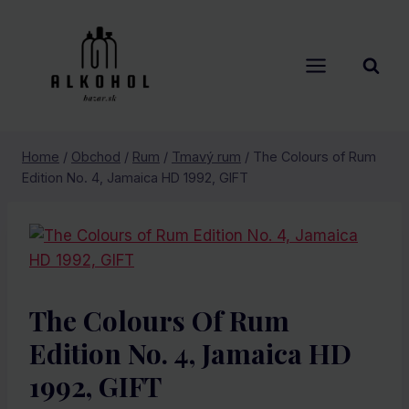
Skip
to
content
Home
/
Obchod
/
Rum
/
Tmavý rum
/
The Colours of Rum
Edition No. 4, Jamaica HD 1992, GIFT
The Colours Of Rum
Edition No. 4, Jamaica HD
1992, GIFT