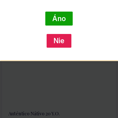
A.H. Riise Royal Danish
€
41.92
Áno
DETAIL PRODUKTU
Nie
Auténtico Nátivo 20 Y.O.