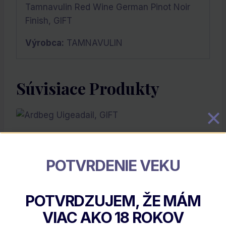
Tamnavulin Red Wine German Pinot Noir
Finish, GIFT
Výrobca:
TAMNAVULIN
Súvisiace Produkty
POTVRDENIE VEKU
POTVRDZUJEM, ŽE MÁM
VIAC AKO
18
ROKOV