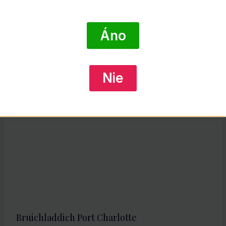
Ardbeg Uigeadail, GIFT
€
89.07
Áno
DETAIL PRODUKTU
Nie
Bruichladdich Port Charlotte