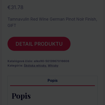
€
31.78
Tamnavulin Red Wine German Pinot Noir Finish,
GIFT
DETAIL PRODUKTU
Katalógové číslo:
alko90-5013967016606
Kategórie:
Škótska whisky
,
Whisky
Popis
Popis