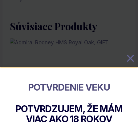
Súvisiace Produkty
POTVRDENIE VEKU
POTVRDZUJEM, ŽE MÁM
Admiral Rodney HMS Royal Oak, GIFT
VIAC AKO
18
ROKOV
€
59.90