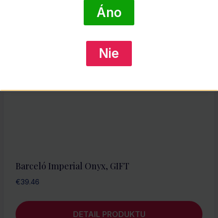
DETAIL PRODUKTU
Áno
Nie
Barceló Imperial Onyx, GIFT
€
39.46
DETAIL PRODUKTU