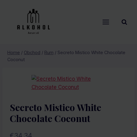
Skip
to
content
Home
/
Obchod
/
Rum
/
Secreto Mistico White Chocolate
Coconut
Secreto Mistico White
Chocolate Coconut
€
34.34