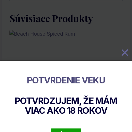
Súvisiace Produkty
POTVRDENIE VEKU
POTVRDZUJEM, ŽE MÁM
Beach House Spiced Rum
VIAC AKO
18
ROKOV
€
30.65
DETAIL PRODUKTU