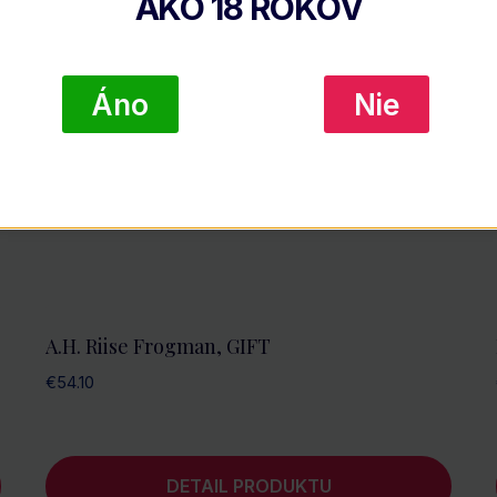
AKO
18
ROKOV
Áno
Nie
A.H. Riise Frogman, GIFT
€
54.10
DETAIL PRODUKTU