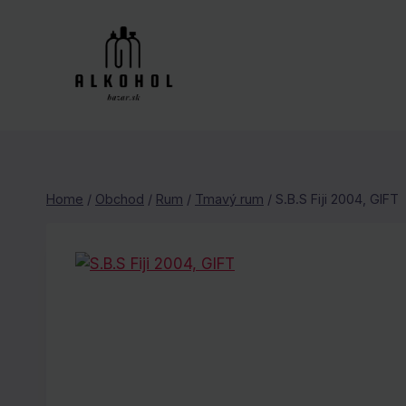
Skip
to
content
Home
/
Obchod
/
Rum
/
Tmavý rum
/
S.B.S Fiji 2004, GIFT