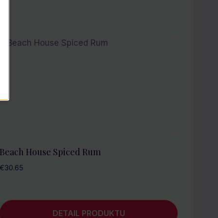
Beach House Spiced Rum
€
30.65
DETAIL PRODUKTU