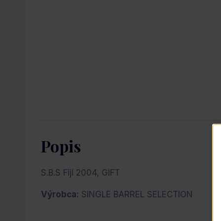
Popis
S.B.S Fiji 2004, GIFT
Výrobca:
SINGLE BARREL SELECTION