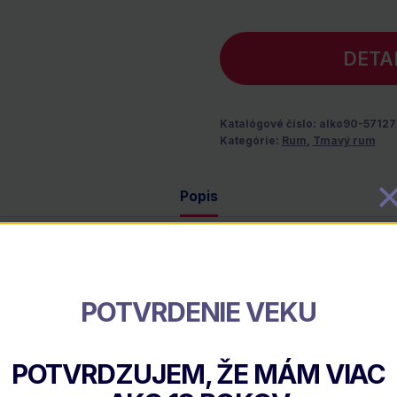
DETA
Katalógové číslo:
alko90-5712
Kategórie:
Rum
,
Tmavý rum
Popis
POTVRDENIE VEKU
POTVRDZUJEM, ŽE MÁM VIAC