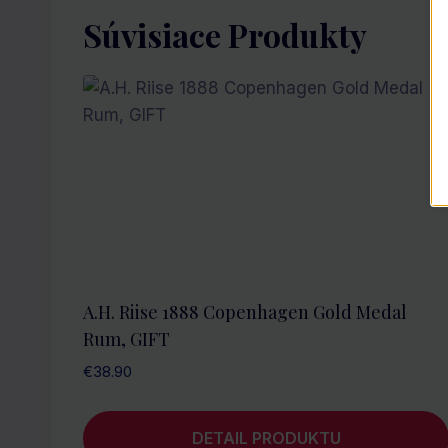
Súvisiace Produkty
A.H. Riise 1888 Copenhagen Gold Medal
Rum, GIFT
€
38.90
DETAIL PRODUKTU