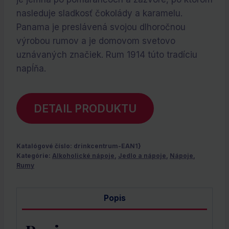
nasleduje sladkosť čokolády a karamelu.
Panama je preslávená svojou dlhoročnou
výrobou rumov a je domovom svetovo
uznávaných značiek. Rum 1914 túto tradíciu
napĺňa.
DETAIL PRODUKTU
Katalógové číslo:
drinkcentrum-EAN1}
Kategórie:
Alkoholické nápoje
,
Jedlo a nápoje
,
Nápoje
,
Rumy
Popis