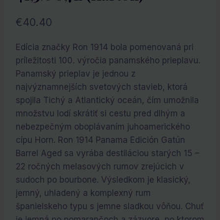
€
40.40
Edícia značky Ron 1914 bola pomenovaná pri
príležitosti 100. výročia panamského prieplavu.
Panamský prieplav je jednou z
najvýznamnejších svetových stavieb, ktorá
spojila Tichý a Atlantický oceán, čím umožnila
množstvu lodí skrátiť si cestu pred dlhým a
nebezpečným oboplávaním juhoamerického
cípu Horn. Ron 1914 Panama Edición Gatún
Barrel Aged sa vyrába destiláciou starých 15 –
22 ročných melasových rumov zrejúcich v
sudoch po bourbone. Výsledkom je klasický,
jemný, uhladený a komplexný rum
španielskeho typu s jemne sladkou vôňou. Chuť
je jemná po pomarančoch a zázvore, po ktorom