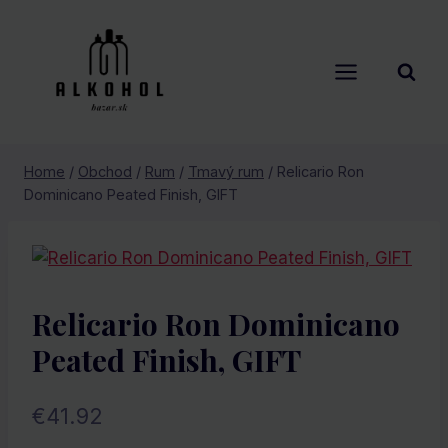
Skip
to
content
Home
/
Obchod
/
Rum
/
Tmavý rum
/
Relicario Ron
Dominicano Peated Finish, GIFT
Relicario Ron Dominicano
Peated Finish, GIFT
€
41.92