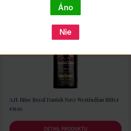
DETAIL PRODUKTU
Áno
Nie
A.H. Riise Royal Danish Navy Westindian Bitter
€
18.90
DETAIL PRODUKTU