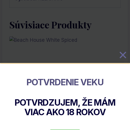
Súvisiace Produkty
POTVRDENIE VEKU
POTVRDZUJEM, ŽE MÁM
Beach House White Spiced
VIAC AKO
18
ROKOV
€
34.75