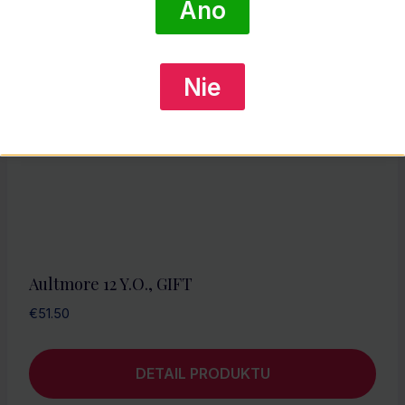
Áno
Nie
Aultmore 12 Y.O., GIFT
€
51.50
DETAIL PRODUKTU