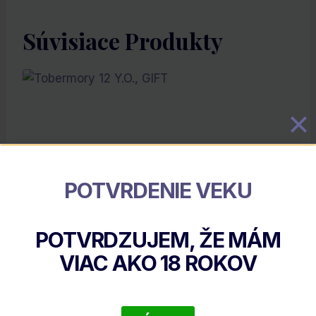
Súvisiace Produkty
POTVRDENIE VEKU
POTVRDZUJEM, ŽE MÁM
Tobermory 12 Y.O., GIFT
VIAC AKO
18
ROKOV
€
54.22
DETAIL PRODUKTU