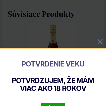
Súvisiace Produkty
POTVRDENIE VEKU
POTVRDZUJEM, ŽE MÁM
Moët & Chandon Brut Impérial
VIAC AKO
18
ROKOV
€
16.61
DETAIL PRODUKTU