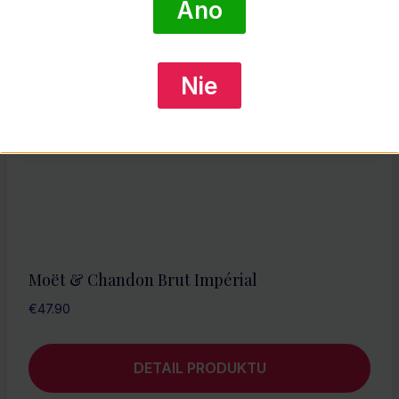
Áno
Nie
Moët & Chandon Brut Impérial
€
47.90
DETAIL PRODUKTU