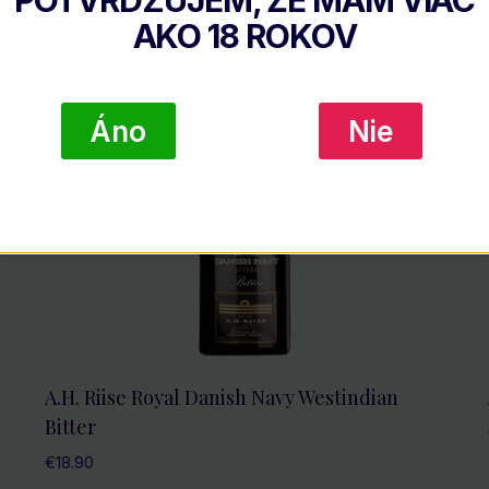
AKO
18
ROKOV
Áno
Nie
A.H. Riise Royal Danish Navy Westindian
Bitter
€
18.90