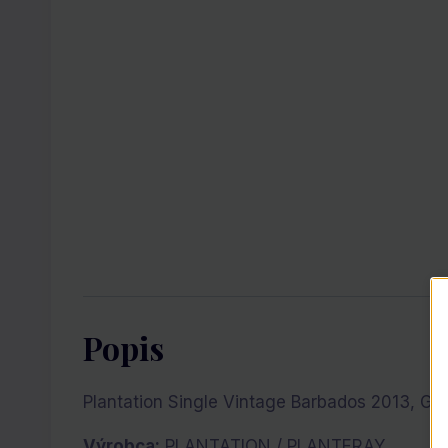
Popis
Plantation Single Vintage Barbados 2013, GI
Výrobca:
PLANTATION / PLANTERAY