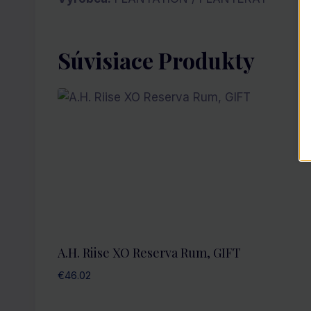
Súvisiace Produkty
A.H. Riise XO Reserva Rum, GIFT
€
46.02