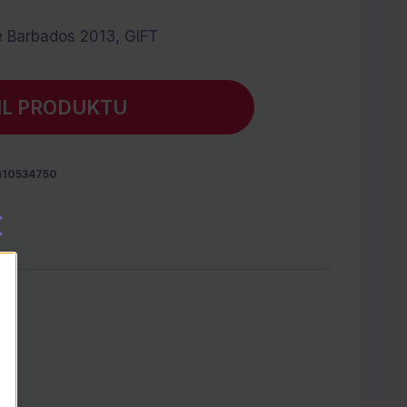
e Barbados 2013, GIFT
IL PRODUKTU
410534750