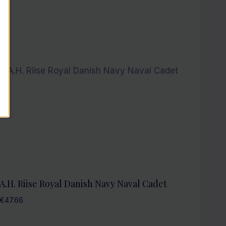
A.H. Riise Royal Danish Navy Naval Cadet
€
47.66