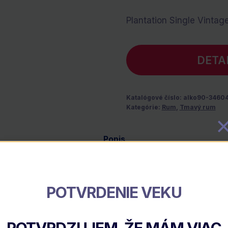
Plantation Single Vintag
DETA
Katalógové číslo:
alko90-3460
Kategórie:
Rum
,
Tmavý rum
Popis
POTVRDENIE VEKU
FT
POTVRDZUJEM, ŽE MÁM VIAC