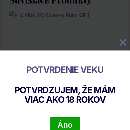
POTVRDENIE VEKU
A.H. Riise XO Reserva Rum, GIFT
POTVRDZUJEM, ŽE MÁM
€
46.02
VIAC AKO
18
ROKOV
DETAIL PRODUKTU
Áno