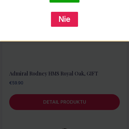
Nie
Admiral Rodney HMS Royal Oak, GIFT
€
59.90
DETAIL PRODUKTU