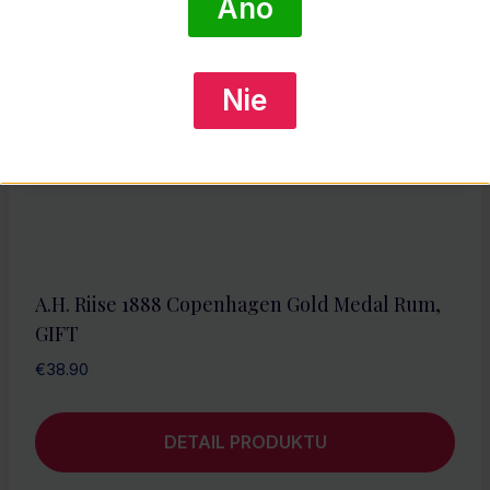
Áno
Nie
A.H. Riise 1888 Copenhagen Gold Medal Rum,
GIFT
€
38.90
DETAIL PRODUKTU