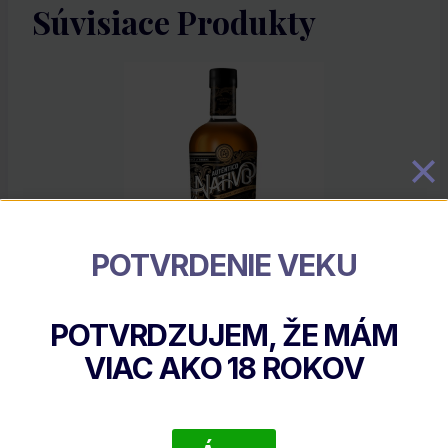
Súvisiace Produkty
POTVRDENIE VEKU
Auténtico Nátivo 20 Y.O.
POTVRDZUJEM, ŽE MÁM
€
46.02
VIAC AKO
18
ROKOV
DETAIL PRODUKTU