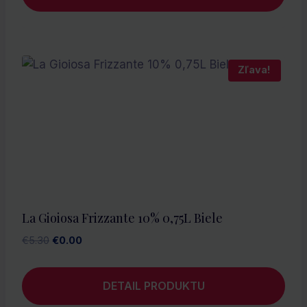
Zľava!
La Gioiosa Frizzante 10% 0,75L Biele
Pôvodná
Aktuálna
€
5.30
€
0.00
cena
cena
bola:
je:
DETAIL PRODUKTU
€5.30.
€0.00.