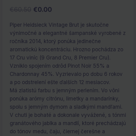
Pôvodná
Aktuálna
€
60.50
€
0.00
cena
cena
Piper Heidsieck Vintage Brut je skutočne
bola:
je:
výnimočné a elegantné šampanské vyrobené z
€60.50.
€0.00.
ročníka 2014, ktorý ponúka jedinečne
aromatickú koncentráciu. Hrozno pochádza zo
17 Cru viníc (9 Grand Cru, 8 Premier Cru).
Vzniklo spojením odrôd Pinot Noir 55% a
Chardonnay 45%. Vyzrievalo po dobu 6 rokov
a po odstrelení ešte ďalších 12 mesiacov.
Má zlatistú farbu s jemným perlením. Vo vôni
ponúka arómy citrónu, limetky a mandarínky,
spolu s jemným dymom a sladkými mandľami.
V chuti je bohaté a dokonale vyvážené, s tónmi
granátového jablka a mandlí, ktoré prechádzajú
do tónov medu, čaju, čiernej čerešne a