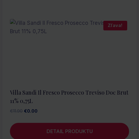
Zľava!
Villa Sandi Il Fresco Prosecco Treviso Doc Brut
11% 0,75L
Pôvodná
Aktuálna
€
11.90
€
0.00
cena
cena
bola:
je:
DETAIL PRODUKTU
€11.90.
€0.00.