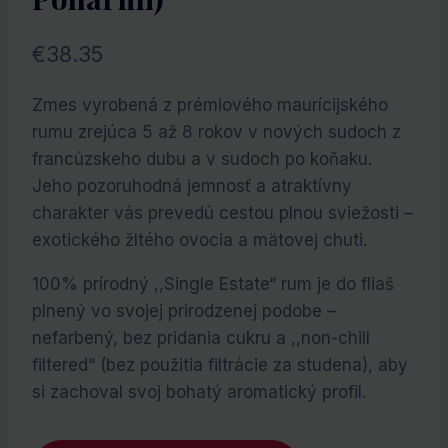
€
38.35
Zmes vyrobená z prémiového maurícijského
rumu zrejúca 5 až 8 rokov v nových sudoch z
francúzskeho dubu a v sudoch po koňaku.
Jeho pozoruhodná jemnosť a atraktívny
charakter vás prevedú cestou plnou sviežosti –
exotického žltého ovocia a mätovej chuti.
100% prírodný ,,Single Estate“ rum je do fliaš
plnený vo svojej prirodzenej podobe –
nefarbený, bez pridania cukru a ,,non-chill
filtered“ (bez použitia filtrácie za studena), aby
si zachoval svoj bohatý aromatický profil.