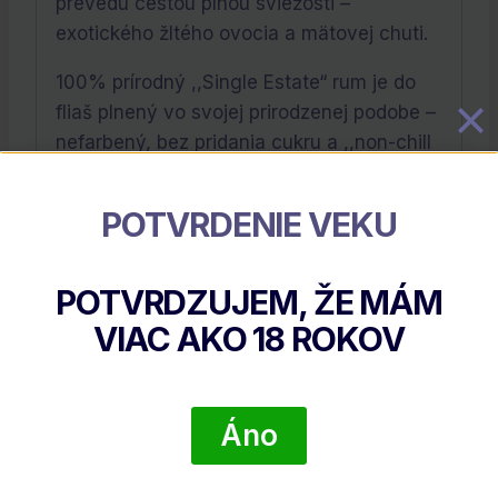
prevedú cestou plnou sviežosti –
exotického žltého ovocia a mätovej chuti.
100% prírodný ,,Single Estate“ rum je do
fliaš plnený vo svojej prirodzenej podobe –
nefarbený, bez pridania cukru a ,,non-chill
filtered“ (bez použitia filtrácie za studena),
aby si zachoval svoj bohatý aromatický
POTVRDENIE VEKU
profil.
Výrobca:
Grays Inc. Ltd.
POTVRDZUJEM, ŽE MÁM
VIAC AKO
18
ROKOV
Súvisiace Produkty
Áno