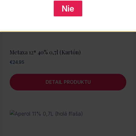
Nie
Metaxa 12* 40% 0,7l (kartón)
€
24.95
DETAIL PRODUKTU