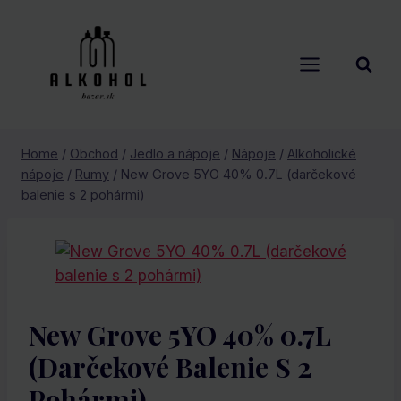
Skip
to
content
Home
/
Obchod
/
Jedlo a nápoje
/
Nápoje
/
Alkoholické
nápoje
/
Rumy
/
New Grove 5YO 40% 0.7L (darčekové
balenie s 2 pohármi)
New Grove 5YO 40% 0.7L
(darčekové Balenie S 2
Pohármi)