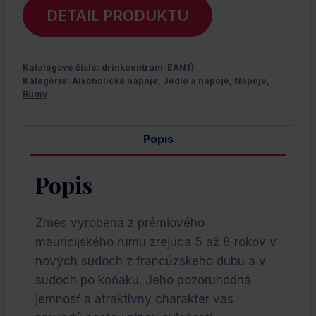
DETAIL PRODUKTU
Katalógové číslo:
drinkcentrum-EAN1}
Kategórie:
Alkoholické nápoje
,
Jedlo a nápoje
,
Nápoje
,
Rumy
Popis
Popis
Zmes vyrobená z prémiového
maurícijského rumu zrejúca 5 až 8 rokov v
nových sudoch z francúzskeho dubu a v
sudoch po koňaku. Jeho pozoruhodná
jemnosť a atraktívny charakter vás