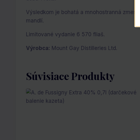
Výsledkom je bohatá a mnohostranná zmes s v
mandlí.
Limitované vydanie 6 570 fliaš.
Výrobca:
Mount Gay Distilleries Ltd.
Súvisiace Produkty