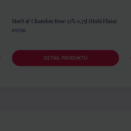
Moët & Chandon Rose 12% 0,75l (holá Fľaša)
€
57.60
DETAIL PRODUKTU