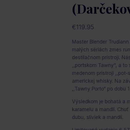
(darčekov
€
119.95
Master Blender Trudiann 
malých sériách zmes ru
destilačnom prístroji. N
,,portskom Tawny“, a to 
medenom prístroji ,,pot-s
americkej whisky. Na zá
,,Tawny Porto“ po dobu 1
Výsledkom je bohatá a m
karamelu a mandlí. Chuť
dubu, sliviek a mandlí.