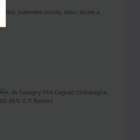
rešní, sušeného ovocia, dubu, sliviek a