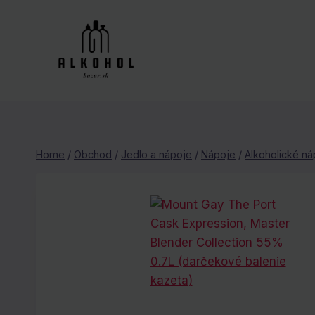
Skip
to
content
Home
/
Obchod
/
Jedlo a nápoje
/
Nápoje
/
Alkoholické ná