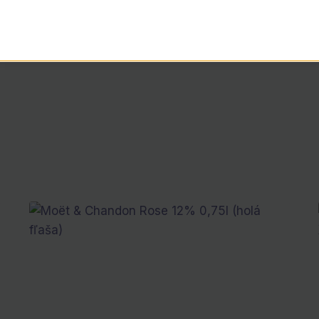
ôňou vanilky, karamelu a mandlí. Chuť oplýva tónmi če