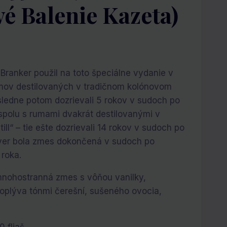
é Balenie Kazeta)
Branker použil na toto špeciálne vydanie v
mov destilovaných v tradičnom kolónovom
ásledne potom dozrievali 5 rokov v sudoch po
spolu s rumami dvakrát destilovanými v
till“ – tie ešte dozrievali 14 rokov v sudoch po
ver bola zmes dokončená v sudoch po
 roka.
nohostranná zmes s vôňou vanilky,
 oplýva tónmi čerešní, sušeného ovocia,