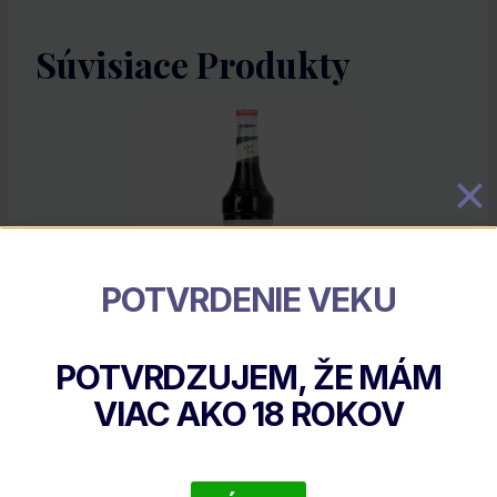
Súvisiace Produkty
POTVRDENIE VEKU
POTVRDZUJEM, ŽE MÁM
Monin Chai Tea, 0.7 L
VIAC AKO
18
ROKOV
€
11.80
DETAIL PRODUKTU