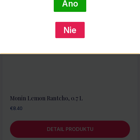
Áno
Nie
Monin Lemon Rantcho, 0.7 L
€
8.40
DETAIL PRODUKTU