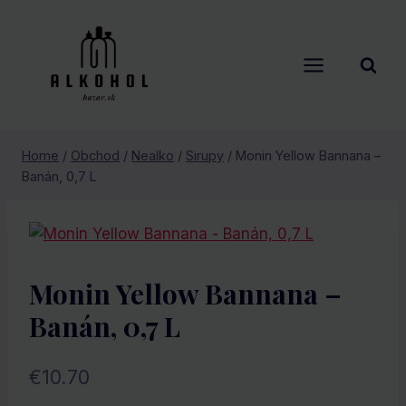
Skip
to
content
Home
/
Obchod
/
Nealko
/
Sirupy
/
Monin Yellow Bannana –
Banán, 0,7 L
Monin Yellow Bannana –
Banán, 0,7 L
€
10.70