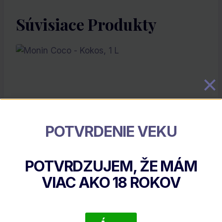
Súvisiace Produkty
POTVRDENIE VEKU
Monin Coco – Kokos, 1 L
POTVRDZUJEM, ŽE MÁM
€
11.50
VIAC AKO
18
ROKOV
DETAIL PRODUKTU