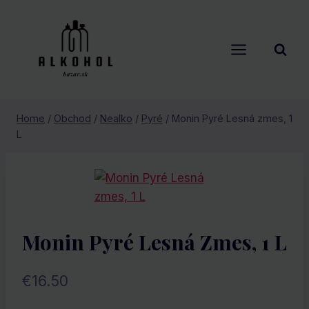
Skip
to
content
Home
/
Obchod
/
Nealko
/
Pyré
/
Monin Pyré Lesná zmes, 1
L
Monin Pyré Lesná Zmes, 1 L
€
16.50