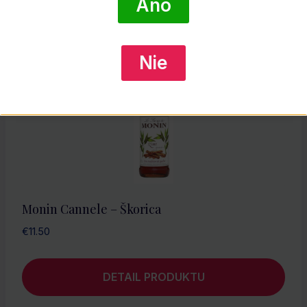
Áno
Nie
Monin Cannele – Škorica
€
11.50
DETAIL PRODUKTU